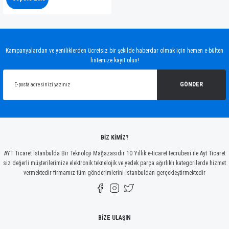
Kampanyalardan ve yeniliklerden ücretsiz bir şekilde haberdar olmak için hemen e-bülten
listemize kayıt olun!
GÖNDER
BİZ KİMİZ?
AYT Ticaret İstanbulda Bir Teknoloji Mağazasıdır 10 Yıllık e-ticaret tecrübesi ile Ayt Ticaret
siz değerli müşterilerimize elektronik teknelojik ve yedek parça ağırlıklı kategorilerde hizmet
vermektedir firmamız tüm gönderimlerini İstanbuldan gerçekleştirmektedir
BİZE ULAŞIN