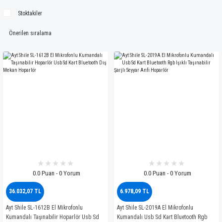
Stoktakiler
0.0 Puan - 0 Yorum
0.0 Puan - 0 Yorum
36.032,07 TL
6.978,09 TL
Ayt Shile SL-1612B El Mikrofonlu
Ayt Shile SL-2019A El Mikrofonlu
Kumandalı Taşınabilir Hoparlör Usb Sd
Kumandalı Usb Sd Kart Bluetooth Rgb