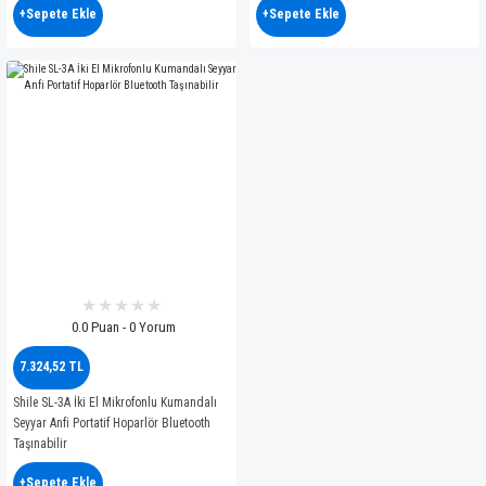
+Sepete Ekle
+Sepete Ekle
0.0 Puan - 0 Yorum
7.324,52 TL
Shile SL-3A İki El Mikrofonlu Kumandalı
Seyyar Anfi Portatif Hoparlör Bluetooth
Taşınabilir
+Sepete Ekle