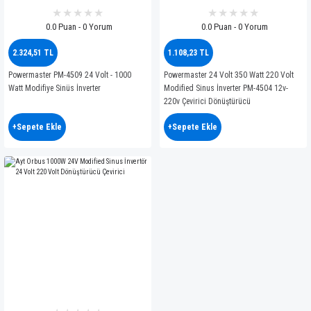
0.0 Puan - 0 Yorum
0.0 Puan - 0 Yorum
2.324,51 TL
1.108,23 TL
Powermaster PM-4509 24 Volt - 1000
Powermaster 24 Volt 350 Watt 220 Volt
Watt Modifiye Sinüs İnverter
Modified Sinus İnverter PM-4504 12v-
220v Çevirici Dönüştürücü
+Sepete Ekle
+Sepete Ekle