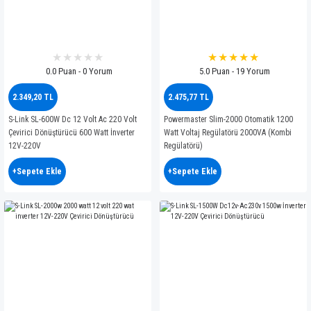
0.0 Puan - 0 Yorum
5.0 Puan - 19 Yorum
2.349,20 TL
2.475,77 TL
S-Link SL-600W Dc 12 Volt Ac 220 Volt
Powermaster Slim-2000 Otomatik 1200
Çevirici Dönüştürücü 600 Watt İnverter
Watt Voltaj Regülatörü 2000VA (Kombi
12V-220V
Regülatörü)
+Sepete Ekle
+Sepete Ekle