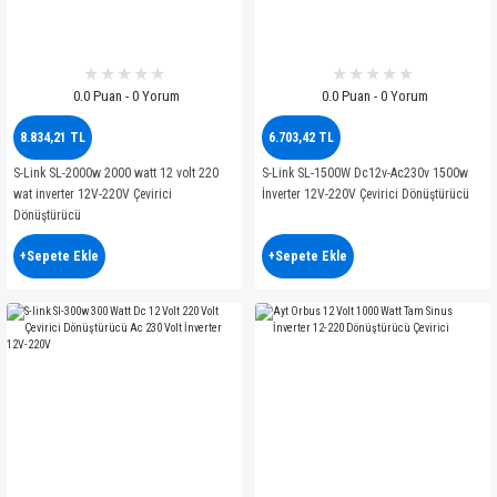
0.0 Puan - 0 Yorum
0.0 Puan - 0 Yorum
8.834,21 TL
6.703,42 TL
S-Link SL-2000w 2000 watt 12 volt 220
S-Link SL-1500W Dc12v-Ac230v 1500w
wat inverter 12V-220V Çevirici
İnverter 12V-220V Çevirici Dönüştürücü
Dönüştürücü
+Sepete Ekle
+Sepete Ekle