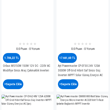
0.0 Puan - 0 Yorum
0.0 Puan - 0 Yorum
1.706,22 TL
17.661,60 TL
Orbus MS150W 150W 12V DC - 220V AC
Ayt Powermaster CP-EF30 24V 125A
Modifiye Sinüs Araç Çakmaklık İnverteri
3000W Off-Grid Hibrit Saf Sinüs Güç
İnverteri MPPT Solar Güneş Enerjisi AC
Şarj
+Sepete Ekle
+Sepete Ekle