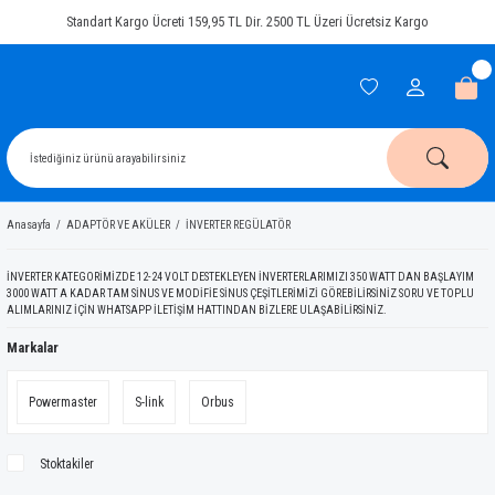
Standart Kargo Ücreti 159,95 TL Dir. 2500 TL Üzeri Ücretsiz Kargo
Anasayfa
ADAPTÖR VE AKÜLER
İNVERTER REGÜLATÖR
İNVERTER KATEGORİMİZDE 12-24 VOLT DESTEKLEYEN İNVERTERLARIMIZI 350 WATT DAN BAŞLAYIM
3000 WATT A KADAR TAM SİNUS VE MODİFİE SİNUS ÇEŞİTLERİMİZİ GÖREBİLİRSİNİZ SORU VE TOPLU
ALIMLARINIZ İÇİN WHATSAPP İLETİŞİM HATTINDAN BİZLERE ULAŞABİLİRSİNİZ.
Markalar
Powermaster
S-link
Orbus
Stoktakiler