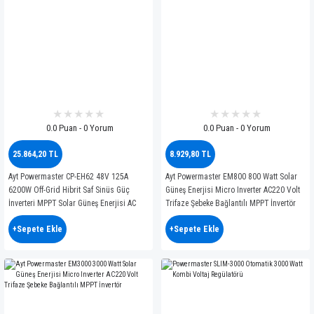
0.0 Puan - 0 Yorum
0.0 Puan - 0 Yorum
25.864,20 TL
8.929,80 TL
Ayt Powermaster CP-EH62 48V 125A
Ayt Powermaster EM800 800 Watt Solar
6200W Off-Grid Hibrit Saf Sinüs Güç
Güneş Enerjisi Micro Inverter AC220 Volt
İnverteri MPPT Solar Güneş Enerjisi AC
Trifaze Şebeke Bağlantılı MPPT İnvertör
Şarj
+Sepete Ekle
+Sepete Ekle