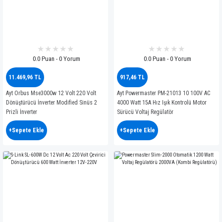
0.0 Puan - 0 Yorum
0.0 Puan - 0 Yorum
11.469,96 TL
917,46 TL
Ayt Orbus Mse3000w 12 Volt 220 Volt
Ayt Powermaster PM-21013 10 100V AC
Dönüştürücü İnverter Modified Sinüs 2
4000 Watt 15A Hız Işık Kontrolü Motor
Prizli İnverter
Sürücü Voltaj Regülatör
+Sepete Ekle
+Sepete Ekle