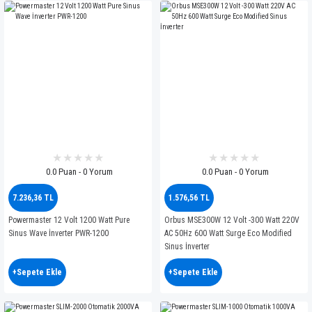
0.0 Puan - 0 Yorum
0.0 Puan - 0 Yorum
7.236,36 TL
1.576,56 TL
Powermaster 12 Volt 1200 Watt Pure
Orbus MSE300W 12 Volt -300 Watt 220V
Sinus Wave İnverter PWR-1200
AC 50Hz 600 Watt Surge Eco Modified
Sinus İnverter
+Sepete Ekle
+Sepete Ekle