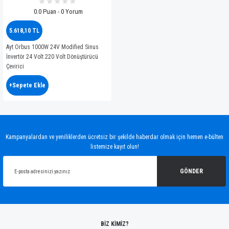
0.0 Puan - 0 Yorum
5.618,10 TL
Ayt Orbus 1000W 24V Modified Sinus
İnvertör 24 Volt 220 Volt Dönüştürücü
Çevirici
+Sepete Ekle
Kampanyalardan ve yeniliklerden ücretsiz bir şekilde haberdar olmak için hemen e-bülten
listemize kayıt olun!
GÖNDER
BİZ KİMİZ?