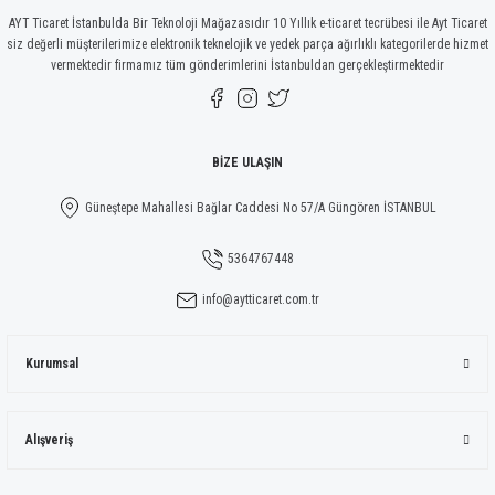
AYT Ticaret İstanbulda Bir Teknoloji Mağazasıdır 10 Yıllık e-ticaret tecrübesi ile Ayt Ticaret
siz değerli müşterilerimize elektronik teknelojik ve yedek parça ağırlıklı kategorilerde hizmet
vermektedir firmamız tüm gönderimlerini İstanbuldan gerçekleştirmektedir
BİZE ULAŞIN
Güneştepe Mahallesi Bağlar Caddesi No 57/A Güngören İSTANBUL
5364767448
info@aytticaret.com.tr
Kurumsal
Alışveriş