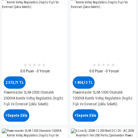
0.0 Puan - 0 Yorum
0.0 Puan - 0 Yorum
2.572,71 TL
1.804,13 TL
Powermaster SLIM-2000 Otomatik
Powermaster SLIM-1000 Otomatik
2000VA Kombi Voltaj Regülatörü (İngiliz
1000VA Kombi Voltaj Regülatörü (İngiliz
Fişli Ve Evrensel Çoklu Soketli)
Fişli Ve Evrensel Çoklu Soketli)
+Sepete Ekle
+Sepete Ekle