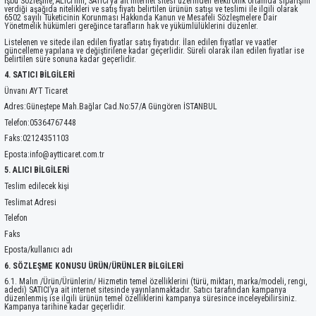
İşbu Sözleşme, ALICI’nın, SATICI’ya ait internet sitesi üzerinden elektronik ortamda siparişini
verdiği aşağıda nitelikleri ve satış fiyatı belirtilen ürünün satışı ve teslimi ile ilgili olarak
6502 sayılı Tüketicinin Korunması Hakkında Kanun ve Mesafeli Sözleşmelere Dair
Yönetmelik hükümleri gereğince tarafların hak ve yükümlülüklerini düzenler.
Listelenen ve sitede ilan edilen fiyatlar satış fiyatıdır. İlan edilen fiyatlar ve vaatler
güncelleme yapılana ve değiştirilene kadar geçerlidir. Süreli olarak ilan edilen fiyatlar ise
belirtilen süre sonuna kadar geçerlidir.
4. SATICI BİLGİLERİ
Ünvanı AYT Ticaret
Adres:Güneştepe Mah.Bağlar Cad.No:57/A Güngören İSTANBUL
Telefon:05364767448
Faks:02124351103
Eposta:info@aytticaret.com.tr
5. ALICI BİLGİLERİ
Teslim edilecek kişi
Teslimat Adresi
Telefon
Faks
Eposta/kullanıcı adı
6. SÖZLEŞME KONUSU ÜRÜN/ÜRÜNLER BİLGİLERİ
6.1. Malın /Ürün/Ürünlerin/ Hizmetin temel özelliklerini (türü, miktarı, marka/modeli, rengi,
adedi) SATICI’ya ait internet sitesinde yayınlanmaktadır. Satıcı tarafından kampanya
düzenlenmiş ise ilgili ürünün temel özelliklerini kampanya süresince inceleyebilirsiniz.
Kampanya tarihine kadar geçerlidir.