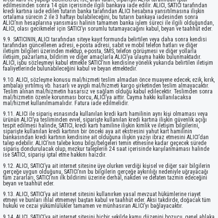
edilmesinden sonra 14 gün içerisinde ilgili bankaya iade edilir. ALICI, SATICI tarafından
kredi kartına iade edilen tutarın banka tarafından ALICI hesabına yansıtılmasına ilişkin
ortalama sürecin 2 ile 3 haftayı bulabileceğini, bu tutarın bankaya iadesinden sonra
ALICI’nın hesaplarına yansıması halinin tamamen banka işlem süreci ile ilgili olduğundan,
ALICI, olası gecikmeler için SATICI’yı sorumlu tutamayacağını kabul, beyan ve taahhüt eder.
9.9. SATICININ, ALICI tarafından siteye kayıt formunda belirtilen veya daha sonra kendisi
tarafından güncellenen adresi, e-posta adresi, sabit ve mobil telefon hatları ve diğer
iletişim bilgileri üzerinden mektup, e-posta, SMS, telefon görüşmesi ve diğer yollarla
iletişim, pazarlama, bildirim ve diğer amaçlarla ALICI’ya ulaşma hakkı bulunmaktadır.
ALICI, işbu sözleşmeyi kabul etmekle SATICI’nın kendisine yönelik yukarıda belirtilen iletişim
faaliyetlerinde bulunabileceğini kabul ve beyan etmektedir.
9.10. ALICI, sözleşme konusu mal/hizmeti teslim almadan önce muayene edecek; ezik, kırık,
ambalajı yırtılmış vb. hasarlı ve ayıplı mal/hizmeti kargo şirketinden teslim almayacaktır.
Teslim alınan mal/hizmetin hasarsız ve sağlam olduğu kabul edilecektir. Teslimden sonra
mal/hizmetin özenle korunması borcu, ALICI’ya aittir. Cayma hakkı kullanılacaksa
mal/hizmet kullanılmamalıdır. Fatura iade edilmelidir.
9.11. ALICI ile sipariş esnasında kullanılan kredi kartı hamilinin aynı kişi olmaması veya
ürünün ALICI’ya tesliminden evvel, siparişte kullanılan kredi kartına ilişkin güvenlik açığı
tespit edilmesi halinde, SATICI, kredi kartı hamiline ilişkin kimlik ve iletişim bilgilerini,
siparişte kullanılan kredi kartının bir önceki aya ait ekstresini yahut kart hamilinin
bankasından kredi kartının kendisine ait olduğuna ilişkin yazıyı ibraz etmesini ALICI’dan
talep edebilir. ALICI’nın talebe konu bilgi/belgeleri temin etmesine kadar geçecek sürede
sipariş dondurulacak olup, mezkur taleplerin 24 saat içerisinde karşılanmaması halinde
ise SATICI, siparişi iptal etme hakkını haizdir.
9.12. ALICI, SATICI’ya ait internet sitesine üye olurken verdiği kişisel ve diğer sair bilgilerin
gerçeğe uygun olduğunu, SATICI’nın bu bilgilerin gerçeğe aykırılığı nedeniyle uğrayacağı
tüm zararları, SATICI’nın ilk bildirimi üzerine derhal, nakden ve defaten tazmin edeceğini
beyan ve taahhüt eder.
9.13. ALICI, SATICI’ya ait internet sitesini kullanırken yasal mevzuat hükümlerine riayet
etmeyi ve bunları ihlal etmemeyi baştan kabul ve taahhüt eder. Aksi takdirde, doğacak tüm
hukuki ve cezai yükümlülükler tamamen ve münhasıran ALICI’yı bağlayacaktır.
9.14. ALICI, SATICI’ya ait internet sitesini hiçbir şekilde kamu düzenini bozucu, genel ahlaka