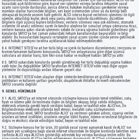
iletişimlerdeki red hakkını kullanarak iletişimleri her zaman için durdurabilir. ALICI'nın bu
husustaki açık bildirimine göre, kişisel veri işlemleri ve/veya tarafına iletişimler yasal
azami süre içinde durdurulur; ayrıca dilerse, hukuken muhafazası gerekenler ve/veya
mümkün olanlar haricindeki bilgileri, veri kayıt sisteminden silinir ya da kimliği belli
olmayacak biçimde anonim hale getirilir. ALICI isterse kişisel verilerinin işlenmesi ile ilgili
işlemler, aktarıldığı kişiler, eksik veya yanlış olması halinde düzeltilmesi, düzeltilen
bilgilerin ilgili üçüncü kişilere bildirilmesi, verilerin silinmesi veya yok edilmesi, otomatik
sistemler ile analiz edilmesi sureti ile kendisi aleyhine bir sonucun ortaya çıkmasına itiraz,
verilerin kanuna aykırı olarak işlenmesi sebebi ile zarara uğrama halinde giderilmesi gibi
konularda SATICI'ya her zaman yukarıdaki iletişim kanallarından başvurabilir ve bilgi
alabilir. Bu hususlardaki başvuru ve talepleri yasal azami süreler içinde yerine getirilecek
yahut hukuki gerekçesi tarafına açıklanarak kabul edilmeyebilecektir.
8.4. INTERNET SİTESİ'ne ait her türlü bilgi ve içerik ile bunların düzenlenmesi, revizyonu ve
kısmen/tamamen kullanımı konusunda; SATICI'nın anlaşmasına göre diğer üçüncü
sahıslara ait olanlar hariç; tüm fikri-sınai haklar ve mülkiyet hakları SATICI'ya aittir.
8.5. SATICI yukarıdaki konularda gerekli görebileceği her türlü değişikliği yapma hakkını
saklı tutar; bu değişiklikler SATICI tarafından INTERNET SİTESİ'nden veya diğer uygun
yöntemler ile duyurulduğu andan itibaren geçerli olur.
8.6. INTERNET SİTESİ'nden ulaşılan diğer sitelerde kendilerine ait gizlilik-güvenlik
politikaları ve kullanım şartları geçerlidir, oluşabilecek ihtilaflar ile menfi neticelerinden
SATICI sorumlu değildir.
9. GENEL HÜKÜMLER
9.1. ALICI, SATICI’ya ait internet sitesinde sözleşme konusu ürünün temel nitelikleri, satış
fiyatı ve ödeme şekli ile teslimata ilişkin ön bilgileri okuyup, bilgi sahibi olduğunu,
elektronik ortamda gerekli teyidi verdiğini kabul, beyan ve taahhüt eder. ALICI’nın; Ön
Bilgilendirmeyi elektronik ortamda teyit etmesi, mesafeli satış sözleşmesinin
kurulmasından evvel, SATICI tarafından ALICI' ya verilmesi gereken adresi, siparişi verilen
ürünlere ait temel özellikleri, ürünlerin vergiler dâhil fiyatını, ödeme ve teslimat bilgilerini de
doğru ve eksiksiz olarak edindiğini kabul, beyan ve taahhüt eder.
9.2. Sözleşme konusu her bir ürün, 30 günlük yasal süreyi aşmamak kaydı ile ALICI' nın
yerleşim yeri uzaklığına bağlı olarak internet sitesindeki ön bilgiler kısmında belirtilen süre
zarfında ALICI veya ALICI’nın gösterdiği adresteki kişi ve/veya kuruluşa teslim edilir. Bu
süre içinde ürünün ALICI’ya teslim edilememesi durumunda, ALICI’nın sözleşmeyi feshetme