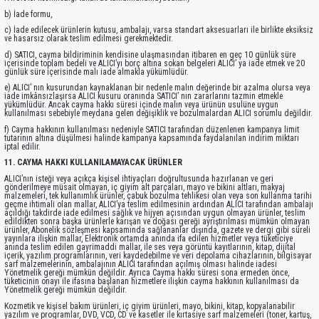
b) İade formu,
c) İade edilecek ürünlerin kutusu, ambalajı, varsa standart aksesuarları ile birlikte eksiksiz
ve hasarsız olarak teslim edilmesi gerekmektedir.
d) SATICI, cayma bildiriminin kendisine ulaşmasından itibaren en geç 10 günlük süre
içerisinde toplam bedeli ve ALICI’yı borç altına sokan belgeleri ALICI’ ya iade etmek ve 20
günlük süre içerisinde malı iade almakla yükümlüdür.
e) ALICI’ nın kusurundan kaynaklanan bir nedenle malın değerinde bir azalma olursa veya
iade imkânsızlaşırsa ALICI kusuru oranında SATICI’ nın zararlarını tazmin etmekle
yükümlüdür. Ancak cayma hakkı süresi içinde malın veya ürünün usulüne uygun
kullanılması sebebiyle meydana gelen değişiklik ve bozulmalardan ALICI sorumlu değildir.
f) Cayma hakkının kullanılması nedeniyle SATICI tarafından düzenlenen kampanya limit
tutarının altına düşülmesi halinde kampanya kapsamında faydalanılan indirim miktarı
iptal edilir.
11. CAYMA HAKKI KULLANILAMAYACAK ÜRÜNLER
ALICI’nın isteği veya açıkça kişisel ihtiyaçları doğrultusunda hazırlanan ve geri
gönderilmeye müsait olmayan, iç giyim alt parçaları, mayo ve bikini altları, makyaj
malzemeleri, tek kullanımlık ürünler, çabuk bozulma tehlikesi olan veya son kullanma tarihi
geçme ihtimali olan mallar, ALICI’ya teslim edilmesinin ardından ALICI tarafından ambalajı
açıldığı takdirde iade edilmesi sağlık ve hijyen açısından uygun olmayan ürünler, teslim
edildikten sonra başka ürünlerle karışan ve doğası gereği ayrıştırılması mümkün olmayan
ürünler, Abonelik sözleşmesi kapsamında sağlananlar dışında, gazete ve dergi gibi süreli
yayınlara ilişkin mallar, Elektronik ortamda anında ifa edilen hizmetler veya tüketiciye
anında teslim edilen gayrimaddi mallar, ile ses veya görüntü kayıtlarının, kitap, dijital
içerik, yazılım programlarının, veri kaydedebilme ve veri depolama cihazlarının, bilgisayar
sarf malzemelerinin, ambalajının ALICI tarafından açılmış olması halinde iadesi
Yönetmelik gereği mümkün değildir. Ayrıca Cayma hakkı süresi sona ermeden önce,
tüketicinin onayı ile ifasına başlanan hizmetlere ilişkin cayma hakkının kullanılması da
Yönetmelik gereği mümkün değildir.
Kozmetik ve kişisel bakım ürünleri, iç giyim ürünleri, mayo, bikini, kitap, kopyalanabilir
yazılım ve programlar, DVD, VCD, CD ve kasetler ile kırtasiye sarf malzemeleri (toner, kartuş,