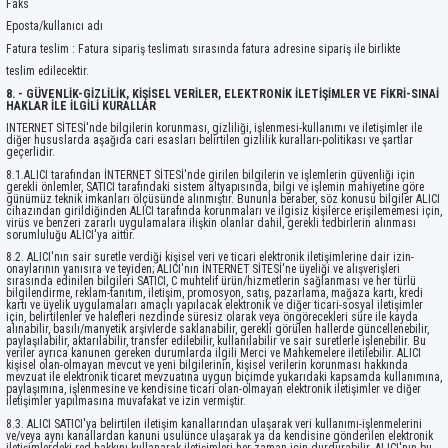
Faks
Eposta/kullanıcı adı
Fatura teslim : Fatura sipariş teslimatı sırasında fatura adresine sipariş ile birlikte
teslim edilecektir.
8. - GÜVENLİK-GİZLİLİK, KİŞİSEL VERİLER, ELEKTRONİK İLETİŞİMLER VE FİKRİ-SINAİ
HAKLAR İLE İLGİLİ KURALLAR
INTERNET SİTESİ'nde bilgilerin korunması, gizliliği, işlenmesi-kullanımı ve iletişimler ile
diğer hususlarda aşağıda cari esasları belirtilen gizlilik kuralları-politikası ve şartlar
geçerlidir.
8.1.ALICI tarafından İNTERNET SİTESİ'nde girilen bilgilerin ve işlemlerin güvenliği için
gerekli önlemler, SATICI tarafındaki sistem altyapısında, bilgi ve işlemin mahiyetine göre
günümüz teknik imkanları ölçüsünde alınmıştır. Bununla beraber, söz konusu bilgiler ALICI
cihazından girildiğinden ALICI tarafında korunmaları ve ilgisiz kişilerce erişilememesi için,
virüs ve benzeri zararlı uygulamalara ilişkin olanlar dahil, gerekli tedbirlerin alınması
sorumluluğu ALICI'ya aittir.
8.2. ALICI'nın sair suretle verdiği kişisel veri ve ticari elektronik iletişimlerine dair izin-
onaylarının yanısıra ve teyiden; ALICI'nın İNTERNET SİTESİ'ne üyeliği ve alışverişleri
sırasında edinilen bilgileri SATICI, C muhtelif ürün/hizmetlerin sağlanması ve her türlü
bilgilendirme, reklam-tanıtım, iletişim, promosyon, satış, pazarlama, mağaza kartı, kredi
kartı ve üyelik uygulamaları amaçlı yapılacak elektronik ve diğer ticari-sosyal iletişimler
için, belirtilenler ve halefleri nezdinde süresiz olarak veya öngörecekleri süre ile kayda
alınabilir, basılı/manyetik arşivlerde saklanabilir, gerekli görülen hallerde güncellenebilir,
paylaşılabilir, aktarılabilir, transfer edilebilir, kullanılabilir ve sair suretlerle işlenebilir. Bu
veriler ayrıca kanunen gereken durumlarda ilgili Merci ve Mahkemelere iletilebilir. ALICI
kişisel olan-olmayan mevcut ve yeni bilgilerinin, kişisel verilerin korunması hakkında
mevzuat ile elektronik ticaret mevzuatına uygun biçimde yukarıdaki kapsamda kullanımına,
paylaşımına, işlenmesine ve kendisine ticari olan-olmayan elektronik iletişimler ve diğer
iletişimler yapılmasına muvafakat ve izin vermiştir.
8.3. ALICI SATICI'ya belirtilen iletişim kanallarından ulaşarak veri kullanımı-işlenmelerini
ve/veya aynı kanallardan kanuni usulünce ulaşarak ya da kendisine gönderilen elektronik