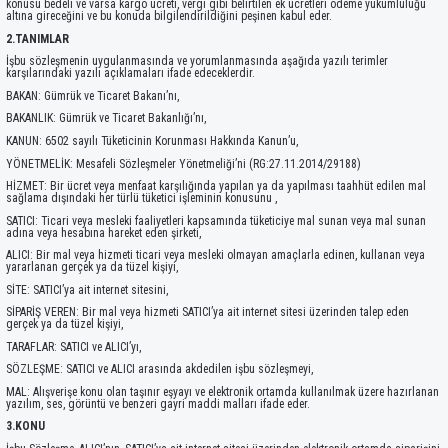
konusu bedeli ve varsa kargo ücreti, vergi gibi belirtilen ek ücretleri ödeme yükümlülüğü
altına gireceğini ve bu konuda bilgilendirildiğini peşinen kabul eder.
2.TANIMLAR
İşbu sözleşmenin uygulanmasında ve yorumlanmasında aşağıda yazılı terimler
karşılarındaki yazılı açıklamaları ifade edeceklerdir.
BAKAN: Gümrük ve Ticaret Bakanı’nı,
BAKANLIK: Gümrük ve Ticaret Bakanlığı’nı,
KANUN: 6502 sayılı Tüketicinin Korunması Hakkında Kanun’u,
YÖNETMELİK: Mesafeli Sözleşmeler Yönetmeliği’ni (RG:27.11.2014/29188)
HİZMET: Bir ücret veya menfaat karşılığında yapılan ya da yapılması taahhüt edilen mal
sağlama dışındaki her türlü tüketici işleminin konusunu ,
SATICI: Ticari veya mesleki faaliyetleri kapsamında tüketiciye mal sunan veya mal sunan
adına veya hesabına hareket eden şirketi,
ALICI: Bir mal veya hizmeti ticari veya mesleki olmayan amaçlarla edinen, kullanan veya
yararlanan gerçek ya da tüzel kişiyi,
SİTE: SATICI’ya ait internet sitesini,
SİPARİŞ VEREN: Bir mal veya hizmeti SATICI’ya ait internet sitesi üzerinden talep eden
gerçek ya da tüzel kişiyi,
TARAFLAR: SATICI ve ALICI’yı,
SÖZLEŞME: SATICI ve ALICI arasında akdedilen işbu sözleşmeyi,
MAL: Alışverişe konu olan taşınır eşyayı ve elektronik ortamda kullanılmak üzere hazırlanan
yazılım, ses, görüntü ve benzeri gayri maddi malları ifade eder.
3.KONU