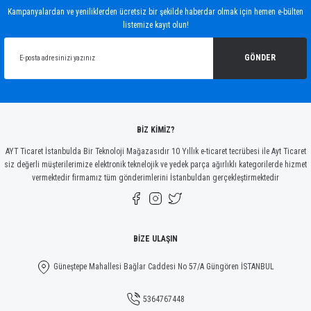
Kampanyalardan ve yeniliklerden ücretsiz bir şekilde haberdar olmak için hemen e-bülten
listemize kayıt olun!
GÖNDER
BİZ KİMİZ?
AYT Ticaret İstanbulda Bir Teknoloji Mağazasıdır 10 Yıllık e-ticaret tecrübesi ile Ayt Ticaret
siz değerli müşterilerimize elektronik teknelojik ve yedek parça ağırlıklı kategorilerde hizmet
vermektedir firmamız tüm gönderimlerini İstanbuldan gerçekleştirmektedir
BİZE ULAŞIN
Güneştepe Mahallesi Bağlar Caddesi No 57/A Güngören İSTANBUL
5364767448