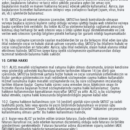
aykırı, başkalarını rahatsız ve taciz edici şekilde, yasalara aykırı bir amaç için,
başkalarının maddi ve manevi haklarına tecavüz edecek şekilde kullanamaz. Ayrıca, üye
başkalarının hizmetleri kullanmasını önleyici veya zorlaştırıcı faaliyet (spam, virus, truva
atı, vb.) işlemlerde bulunamaz.
9.15. SATICI’ya ait internet sitesinin üzerinden, SATICI’nın kendi kontrolünde olmayan
ve/veya başkaca üçüncü kişilerin sahip olduğu ve/veya işlettiği başka web sitelerine ve/veya
başka içeriklere link verilebilir. Bu linkler ALICI’ya yönlenme kolaylığı sağlamak amacıyla
konmuş olup herhangi bir web sitesini veya o siteyi işleten kişiyi desteklememekte ve Link
verilen web sitesinin içerdiği bilgilere yönelik herhangi bir garanti niteliği taşımamaktadır.
9.16. İşbu sözleşme içerisinde sayılan maddelerden bir ya da birkaçını ihlal eden üye işbu
ihlal nedeniyle cezai ve hukuki olarak şahsen sorumlu olup, SATICI’yı bu ihlallerin hukuki ve
cezai sonuçlarından ari tutacaktır. Ayrıca; işbu ihlal nedeniyle, olayın hukuk alanına intikal
ettirilmesi halinde, SATICI’nın üyeye karşı üyelik sözleşmesine uyulmamasından dolayı
tazminat talebinde bulunma hakkı saklıdır.
10. CAYMA HAKKI
10.1. ALICI; mesafeli sözleşmenin mal satışına ilişkin olması durumunda, ürünün kendisine
veya gösterdiği adresteki kişi/kuruluşa teslim tarihinden itibaren 14 (on dört) gün
içerisinde, SATICI’ya bildirmek şartıyla hiçbir hukuki ve cezai sorumluluk üstlenmeksizin ve
hiçbir gerekçe göstermeksizin malı reddederek sözleşmeden cayma hakkını kullanabilir.
Hizmet sunumuna ilişkin mesafeli sözleşmelerde ise, bu süre sözleşmenin imzalandığı
tarihten itibaren başlar. Cayma hakkı süresi sona ermeden önce, tüketicinin onayı ile
hizmetin ifasına başlanan hizmet sözleşmelerinde cayma hakkı kullanılamaz. Cayma
hakkının kullanımından kaynaklanan masraflar SATICI’ ya aittir. ALICI, iş bu sözleşmeyi
kabul etmekle, cayma hakkı konusunda bilgilendirildiğini peşinen kabul eder.
10.2. Cayma hakkının kullanılması için 14 (ondört) günlük süre içinde SATICI' ya iadeli
taahhütlü posta, faks veya eposta ile yazılı bildirimde bulunulması ve ürünün işbu
sözleşmede düzenlenen "Cayma Hakkı Kullanılamayacak Ürünler" hükümleri çerçevesinde
kullanılmamış olması şarttır. Bu hakkın kullanılması halinde,
a) 3. kişiye veya ALICI’ ya teslim edilen ürünün faturası, (İade edilmek istenen ürünün
faturası kurumsal ise, iade ederken kurumun düzenlemiş olduğu iade faturası ile birlikte
gönderilmesi gerekmektedir. Faturası kurumlar adına düzenlenen sipariş iadeleri İADE
FATURASI kesilmediği takdirde tamamlanamayacaktır.)