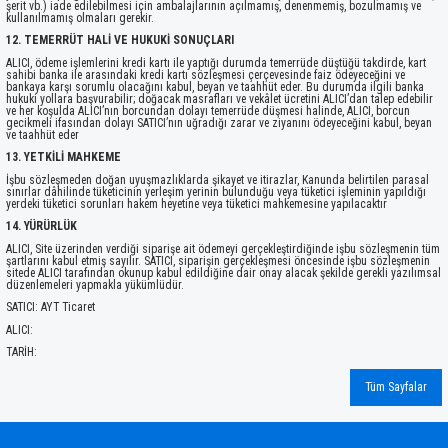
şerit vb.) iade edilebilmesi için ambalajlarının açılmamış, denenmemiş, bozulmamış ve
kullanılmamış olmaları gerekir.
12. TEMERRÜT HALİ VE HUKUKİ SONUÇLARI
ALICI, ödeme işlemlerini kredi kartı ile yaptığı durumda temerrüde düştüğü takdirde, kart
sahibi banka ile arasındaki kredi kartı sözleşmesi çerçevesinde faiz ödeyeceğini ve
bankaya karşı sorumlu olacağını kabul, beyan ve taahhüt eder. Bu durumda ilgili banka
hukuki yollara başvurabilir; doğacak masrafları ve vekâlet ücretini ALICI’dan talep edebilir
ve her koşulda ALICI’nın borcundan dolayı temerrüde düşmesi halinde, ALICI, borcun
gecikmeli ifasından dolayı SATICI’nın uğradığı zarar ve ziyanını ödeyeceğini kabul, beyan
ve taahhüt eder
13. YETKİLİ MAHKEME
İşbu sözleşmeden doğan uyuşmazlıklarda şikayet ve itirazlar, Kanunda belirtilen parasal
sınırlar dâhilinde tüketicinin yerleşim yerinin bulunduğu veya tüketici işleminin yapıldığı
yerdeki tüketici sorunları hakem heyetine veya tüketici mahkemesine yapılacaktır
14. YÜRÜRLÜK
ALICI, Site üzerinden verdiği siparişe ait ödemeyi gerçekleştirdiğinde işbu sözleşmenin tüm
şartlarını kabul etmiş sayılır. SATICI, siparişin gerçekleşmesi öncesinde işbu sözleşmenin
sitede ALICI tarafından okunup kabul edildiğine dair onay alacak şekilde gerekli yazılımsal
düzenlemeleri yapmakla yükümlüdür.
SATICI: AYT Ticaret
ALICI:
TARİH:
Tüm Sayfalar