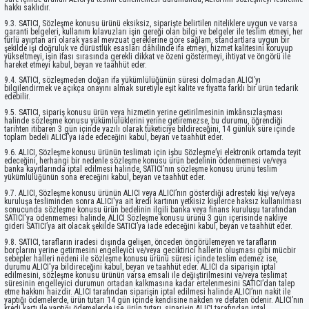
hakkı saklıdır.
9.3. SATICI, Sözleşme konusu ürünü eksiksiz, siparişte belirtilen niteliklere uygun ve varsa
garanti belgeleri, kullanım kılavuzları işin gereği olan bilgi ve belgeler ile teslim etmeyi, her
türlü ayıptan arî olarak yasal mevzuat gereklerine göre sağlam, standartlara uygun bir
şekilde işi doğruluk ve dürüstlük esasları dâhilinde ifa etmeyi, hizmet kalitesini koruyup
yükseltmeyi, işin ifası sırasında gerekli dikkat ve özeni göstermeyi, ihtiyat ve öngörü ile
hareket etmeyi kabul, beyan ve taahhüt eder.
9.4. SATICI, sözleşmeden doğan ifa yükümlülüğünün süresi dolmadan ALICI’yı
bilgilendirmek ve açıkça onayını almak suretiyle eşit kalite ve fiyatta farklı bir ürün tedarik
edebilir.
9.5. SATICI, sipariş konusu ürün veya hizmetin yerine getirilmesinin imkânsızlaşması
halinde sözleşme konusu yükümlülüklerini yerine getiremezse, bu durumu, öğrendiği
tarihten itibaren 3 gün içinde yazılı olarak tüketiciye bildireceğini, 14 günlük süre içinde
toplam bedeli ALICI’ya iade edeceğini kabul, beyan ve taahhüt eder.
9.6. ALICI, Sözleşme konusu ürünün teslimatı için işbu Sözleşme’yi elektronik ortamda teyit
edeceğini, herhangi bir nedenle sözleşme konusu ürün bedelinin ödenmemesi ve/veya
banka kayıtlarında iptal edilmesi halinde, SATICI’nın sözleşme konusu ürünü teslim
yükümlülüğünün sona ereceğini kabul, beyan ve taahhüt eder.
9.7. ALICI, Sözleşme konusu ürünün ALICI veya ALICI’nın gösterdiği adresteki kişi ve/veya
kuruluşa tesliminden sonra ALICI'ya ait kredi kartının yetkisiz kişilerce haksız kullanılması
sonucunda sözleşme konusu ürün bedelinin ilgili banka veya finans kuruluşu tarafından
SATICI'ya ödenmemesi halinde, ALICI Sözleşme konusu ürünü 3 gün içerisinde nakliye
gideri SATICI’ya ait olacak şekilde SATICI’ya iade edeceğini kabul, beyan ve taahhüt eder.
9.8. SATICI, tarafların iradesi dışında gelişen, önceden öngörülemeyen ve tarafların
borçlarını yerine getirmesini engelleyici ve/veya geciktirici hallerin oluşması gibi mücbir
sebepler halleri nedeni ile sözleşme konusu ürünü süresi içinde teslim edemez ise,
durumu ALICI'ya bildireceğini kabul, beyan ve taahhüt eder. ALICI da siparişin iptal
edilmesini, sözleşme konusu ürünün varsa emsali ile değiştirilmesini ve/veya teslimat
süresinin engelleyici durumun ortadan kalkmasına kadar ertelenmesini SATICI’dan talep
etme hakkını haizdir. ALICI tarafından siparişin iptal edilmesi halinde ALICI’nın nakit ile
yaptığı ödemelerde, ürün tutarı 14 gün içinde kendisine nakden ve defaten ödenir. ALICI’nın
kredi kartı ile yaptığı ödemelerde ise, ürün tutarı, siparişin ALICI tarafından iptal