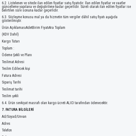
6.2. Listelenen ve sitede ilan edilen fiyatlar satış fiyatıdır. İlan edilen fiyatlar ve vaatler
güncelleme yapılana ve değiştirilene kadar geçerlidir. Süreli olarak ilan edilen fiyatlar ise
belirtilen süre sonuna kadar geçerlidir.
6.3. Sözleşme konusu mal ya da hizmetin tüm vergiler dâhil satış fiyatı aşağıda
gösterilmiştir.
Ürün AçıklamasıAdetBirim FiyatıAra Toplam
(KDV Dahil)
Kargo Tutarı
Toplam :
Ödeme Şekli ve Planı
Teslimat Adresi
Teslim Edilecek kişi
Fatura Adresi
Sipariş Tarihi
Teslimat tarihi
Teslim şekli
6.4. Ürün sevkiyat masrafı olan kargo ücreti ALICI tarafından ödenecektir.
7. FATURA BİLGİLERİ
Ad/Soyad/Unvan
Adres
Telefon