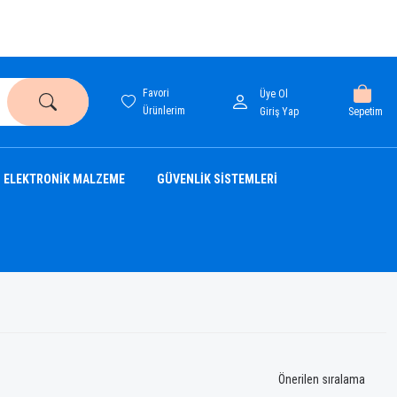
Favori
Üye Ol
Ürünlerim
Sepetim
Giriş Yap
ELEKTRONİK MALZEME
GÜVENLİK SİSTEMLERİ