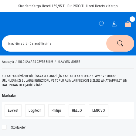
Standart Kargo Ücreti 159,95 TL Dir. 2500 TL Üzeri Ücretsiz Kargo
Anasayfa
BİLGİSAYAR & ÇEVRE BİRİM
KLAVYE & MOUSE
BU KATEGORİMİZDE BİLGİSAYARLARINIZ İÇİN KABLOLU KABLOSUZ KLAVYE VE MOUSE
ÜRÜNLERİNİZİ BULABİLİRSİNİZ SORU VE TOPLU ALIMLARINIZ İÇİN BİZLERE WHATSAPP İLETİŞİM
HATTINDAN ULAŞABİLİRSİNİZ.
Markalar
Everest
Logitech
Philips
HELLO
LENOVO
Stoktakiler