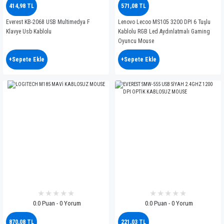
414,98 TL
571,08 TL
Everest KB-2068 USB Multimedya F
Lenovo Lecoo MS105 3200 DPI 6 Tuşlu
Klavye Usb Kablolu
Kablolu RGB Led Aydınlatmalı Gaming
Oyuncu Mouse
+Sepete Ekle
+Sepete Ekle
0.0 Puan - 0 Yorum
0.0 Puan - 0 Yorum
870,08 TL
221,03 TL