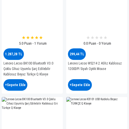
5.0 Puan - 1 Yorum
0.0 Puan - 0 Yorum
1.287,28 TL
299,44 TL
Lenovo Lecoo BK100 Bluetooth V3.0
Lenovo Lecoo WS214 2.4Ghz Kablosuz
Çoklu Cihaz Uyumlu Şarj Edilebilir
1200DPI Siyah Optik Mouse
Kablosuz Beyaz Türkçe Q Klavye
+Sepete Ekle
+Sepete Ekle