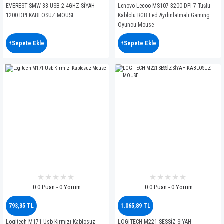
EVEREST SMW-88 USB 2.4GHZ SİYAH
Lenovo Lecoo MS107 3200 DPI 7 Tuşlu
1200 DPI KABLOSUZ MOUSE
Kablolu RGB Led Aydınlatmalı Gaming
Oyuncu Mouse
+Sepete Ekle
+Sepete Ekle
0.0 Puan - 0 Yorum
0.0 Puan - 0 Yorum
793,35 TL
1.065,89 TL
Logitech M171 Usb Kırmızı Kablosuz
LOGITECH M221 SESSİZ SİYAH