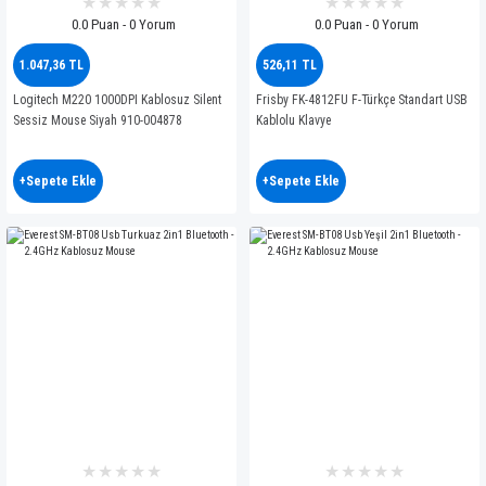
0.0 Puan - 0 Yorum
0.0 Puan - 0 Yorum
1.047,36 TL
526,11 TL
Logitech M220 1000DPI Kablosuz Silent
Frisby FK-4812FU F-Türkçe Standart USB
Sessiz Mouse Siyah 910-004878
Kablolu Klavye
+Sepete Ekle
+Sepete Ekle