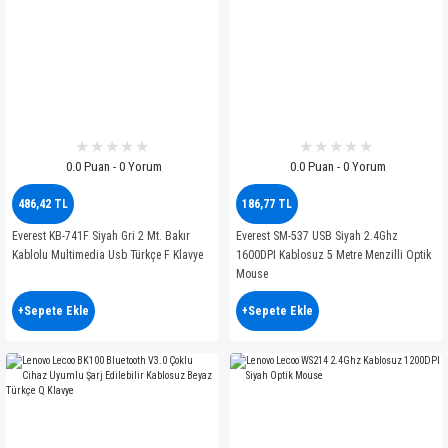
0.0 Puan - 0 Yorum
0.0 Puan - 0 Yorum
486,42 TL
186,77 TL
Everest KB-741F Siyah Gri 2 Mt. Bakır
Everest SM-537 USB Siyah 2.4Ghz
Kablolu Multimedia Usb Türkçe F Klavye
1600DPI Kablosuz 5 Metre Menzilli Optik
Mouse
+Sepete Ekle
+Sepete Ekle