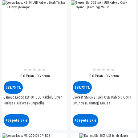
0.0 Puan - 0 Yorum
0.0 Puan - 0 Yorum
528,75 TL
189,73 TL
Lenovo Lecoo KB101 USB Kablolu Siyah
Everest SM-G72 Işıklı USB Kablolu Optik
Türkçe F Klavye (Numpadli)
Oyuncu (Gaming) Mouse
+Sepete Ekle
+Sepete Ekle