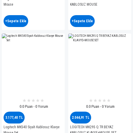
Mouse
KABLOSUZ MOUSE
+Sepete Ekle
+Sepete Ekle
0.0 Puan - 0 Yorum
0.0 Puan - 0 Yorum
3.177,40 TL
2.044,91 TL
Logitech MK540 Siyah Kablosuz Klavye
LOGITECH MK295 Q TR BEYAZ
Mouse Set
KABLOSUZ KLAVYE+MOUSE SET