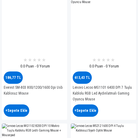
0.0 Puan - 0 Yorum
0.0 Puan - 0 Yorum
186,77 TL
613,43 TL
Everest SM-803 800/1200/1600 Dpi Usb
Lenovo Lecoo MG1101 6400 DPI 7 Tuşlu
Kablosuz Mouse
Kablolu RGB Led Aydınlatmalı Gaming
Oyuncu Mouse
+Sepete Ekle
+Sepete Ekle