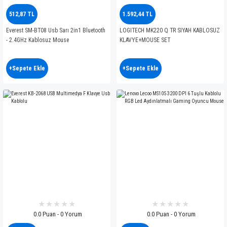
512,87 TL
1.592,44 TL
Everest SM-BT08 Usb Sarı 2in1 Bluetooth
LOGITECH MK220 Q TR SIYAH KABLOSUZ
- 2.4GHz Kablosuz Mouse
KLAVYE+MOUSE SET
+Sepete Ekle
+Sepete Ekle
0.0 Puan - 0 Yorum
0.0 Puan - 0 Yorum