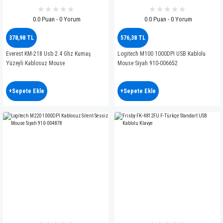
0.0 Puan - 0 Yorum
0.0 Puan - 0 Yorum
378,98 TL
576,38 TL
Everest KM-218 Usb 2.4 Ghz Kumaş
Logitech M100 1000DPI USB Kablolu
Yüzeyli Kablosuz Mouse
Mouse Siyah 910-006652
+Sepete Ekle
+Sepete Ekle