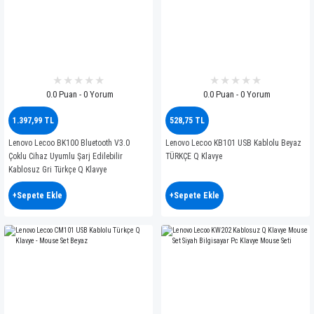
0.0 Puan - 0 Yorum
0.0 Puan - 0 Yorum
1.397,99 TL
528,75 TL
Lenovo Lecoo BK100 Bluetooth V3.0
Lenovo Lecoo KB101 USB Kablolu Beyaz
Çoklu Cihaz Uyumlu Şarj Edilebilir
TÜRKÇE Q Klavye
Kablosuz Gri Türkçe Q Klavye
+Sepete Ekle
+Sepete Ekle