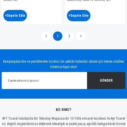
+Sepete Ekle
+Sepete Ekle
1
2
Kampanyalardan ve yeniliklerden ücretsiz bir şekilde haberdar olmak için hemen e-bülten
listemize kayıt olun!
GÖNDER
BİZ KİMİZ?
AYT Ticaret İstanbulda Bir Teknoloji Mağazasıdır 10 Yıllık e-ticaret tecrübesi ile Ayt Ticaret
siz değerli müşterilerimize elektronik teknelojik ve yedek parça ağırlıklı kategorilerde hizmet