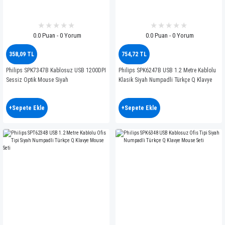
0.0 Puan - 0 Yorum
0.0 Puan - 0 Yorum
358,09 TL
754,72 TL
Philips SPK7347B Kablosuz USB 1200DPI
Philips SPK6247B USB 1.2 Metre Kablolu
Sessiz Optik Mouse Siyah
Klasik Siyah Numpadli Türkçe Q Klavye
+Sepete Ekle
+Sepete Ekle