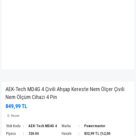
AEK-Tech MD4G 4 Çivili Ahşap Kereste Nem Ölçer Çivili
Nem Ölçüm Cihazı 4 Pin
849,99 TL
0 - Yorum
Stok Kodu
AEK-Tech MD4G 4
Marka
Powermaster
Piyasa
326.04
Havale
832,99 TL (%2,00