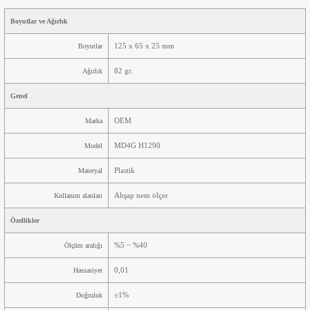
Boyutlar ve Ağırlık
-
Boyutlar
125 x 65 x 25 mm
Ağırlık
82 gr.
Genel
-
Marka
OEM
Model
MD4G H1290
Materyal
Plastik
Kullanım alanları
Ahşap nem ölçer
Özellikler
-
Ölçüm aralığı
%5 ~ %40
Hassasiyet
0,01
Doğruluk
±1%