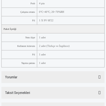
Prob
4 pin
Çalışma ortamı
0°C~40°C; 20~70%RH
Pil
1 X 9V 6F22
Paket İçeriği
-
Nem ölçer
1 adet
Kullanım kılavuzu
2 adet (Türkçe ve İngilizce)
Pil
1 adet
Taşıma çantası
1 adet
Yorumlar
Taksit Seçenekleri
Bu ürüne ilk yorumu siz yapın!