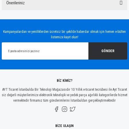
Önerileriniz
Yorum Yaz
Bu ürünün fiyat bilgisi, resim, ürün açıklamalarında ve diğer konularda yetersiz
gördüğünüz noktaları öneri formunu kullanarak tarafımıza iletebilirsiniz.
Görüş ve önerileriniz için teşekkür ederiz.
Kampanyalardan ve yeniliklerden ücretsiz bir şekilde haberdar olmak için hemen e-bülten
listemize kayıt olun!
Ürün resmi kalitesiz, bozuk veya görüntülenemiyor.
Ürün açıklamasında eksik bilgiler bulunuyor.
GÖNDER
Ürün bilgilerinde hatalar bulunuyor.
Ürün fiyatı diğer sitelerden daha pahalı.
Bu ürüne benzer farklı alternatifler olmalı.
BİZ KİMİZ?
AYT Ticaret İstanbulda Bir Teknoloji Mağazasıdır 10 Yıllık e-ticaret tecrübesi ile Ayt Ticaret
siz değerli müşterilerimize elektronik teknelojik ve yedek parça ağırlıklı kategorilerde hizmet
vermektedir firmamız tüm gönderimlerini İstanbuldan gerçekleştirmektedir
Gönder
BİZE ULAŞIN