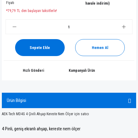
Fiyatı
havale indirimi)
*79,79 TL den başlayan taksitlerle!
Sepete Ekle
Hemen Al
Hızlı Gönderi
Kampanyalı Ürün
Ürün Bilgisi
AEK-Tech MD4G 4 Çivili Ahşap Kereste Nem Ölçer için satıcı
4 Pinli, geniş ekranlı ahşap, kereste nem ölçer