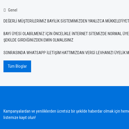
Genel
DEĞERLİ MÜŞTERİLERİMİZ BAYİLİK SİSTEMİMİZDEN YANLIZCA MÜKKELEFİYE
BAYİ ÜYESİ OLABİLMENİZ İÇİN ÖNCELİKLE İNTERNET SİTEMİZDE NORMAL ÜYEL
ŞEKİLDE GİRDİĞİNİZDEN EMİN OLMALISINIZ
SONRASINDA WHATSAPP İLETİŞİM HATTIMIZDAN VERGİ LEVHANIZI ÜYELİK MA
Tüm Bloglar
Kampanyalardan ve yeniliklerden ücretsiz bir şekilde haberdar olmak için hem
listemize kayıt olun!