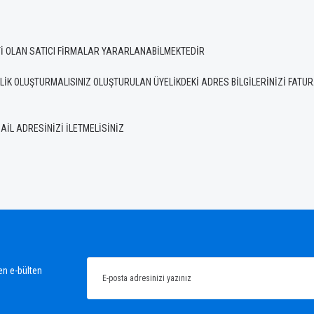
Tİ OLAN SATICI FİRMALAR YARARLANABİLMEKTEDİR
İK OLUŞTURMALISINIZ OLUŞTURULAN ÜYELİKDEKİ ADRES BİLGİLERİNİZİ FATURA 
İL ADRESİNİZİ İLETMELİSİNİZ
en e-bülten