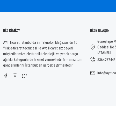
BİZ KİMİZ?
BİZE ULAŞIN
Güneştepe Ma
AYT Ticaret İstanbulda Bir Teknoloji Mağazasıdır 10
Caddesi No 
Yıllık e-ticaret tecrübesi ile Ayt Ticaret siz değerli
İSTANBUL
müşterilerimize elektronik teknelojik ve yedek parça
ağırlıklı kategorilerde hizmet vermektedir firmamız tüm
5364767448
gönderimlerini İstanbuldan gerçekleştirmektedir
info@ayttica