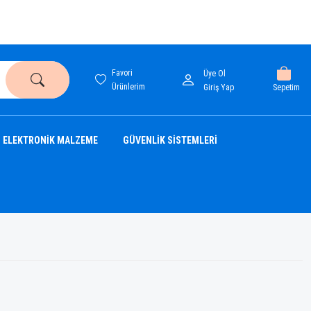
Favori
Üye Ol
Ürünlerim
Sepetim
Giriş Yap
ELEKTRONİK MALZEME
GÜVENLİK SİSTEMLERİ