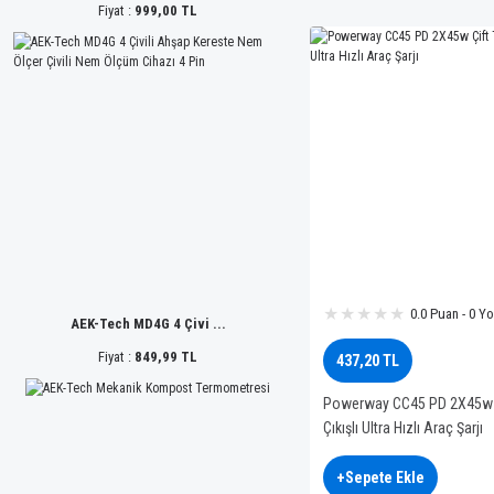
Fiyat :
999,00 TL
0.0 Puan - 0 Y
AEK-Tech MD4G 4 Çivi ...
Fiyat :
849,99 TL
437,20 TL
Powerway CC45 PD 2X45w Ç
Çıkışlı Ultra Hızlı Araç Şarjı
+Sepete Ekle