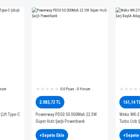
orum
0.0 Puan - 0 Yorum
2.083,72 TL
161,14 T
ift Type-C
Powerway PD50 50.000Mah 22.5W
Weko WK-27
Süper Hızlı Şarjlı Powerbank
Turbo Usb Ş
+Sepete Ekle
+Sepete 