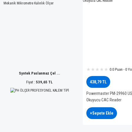
0.0 Puan - 0 Y
Syntek Paslanmaz Çel ...
438,79 TL
Fiyat :
539,65 TL
Powermaster PM-29960 USB 
Okuyucu CAC Reader
+Sepete Ekle