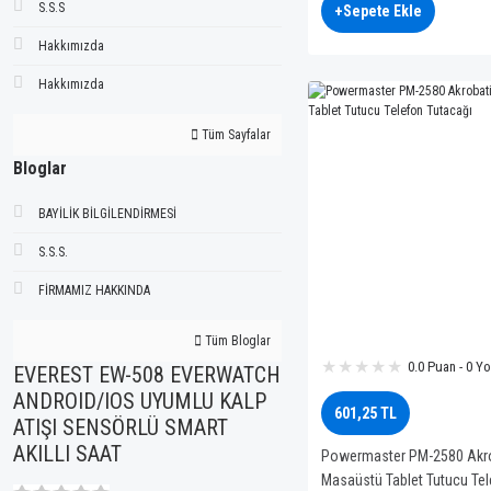
S.S.S
+Sepete Ekle
Hakkımızda
Hakkımızda
Tüm Sayfalar
Bloglar
BAYİLİK BİLGİLENDİRMESİ
S.S.S.
FİRMAMIZ HAKKINDA
Tüm Bloglar
0.0 Puan - 0 Y
EVEREST EW-508 EVERWATCH
ANDROID/IOS UYUMLU KALP
601,25 TL
ATIŞI SENSÖRLÜ SMART
AKILLI SAAT
Powermaster PM-2580 Akro
Masaüstü Tablet Tutucu Te