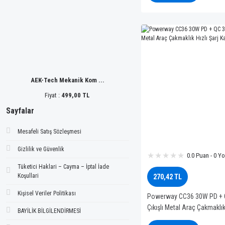
AEK-Tech Mekanik Kom ...
Fiyat :
499,00 TL
Sayfalar
Mesafeli Satış Sözleşmesi
Gizlilik ve Güvenlik
0.0 Puan - 0 Y
Tüketici Haklari – Cayma – İptal İade
Koşullari
270,42 TL
Kişisel Veriler Politikası
Powerway CC36 30W PD + Q
Çıkışlı Metal Araç Çakmaklık 
BAYİLİK BİLGİLENDİRMESİ
Kablolu Set