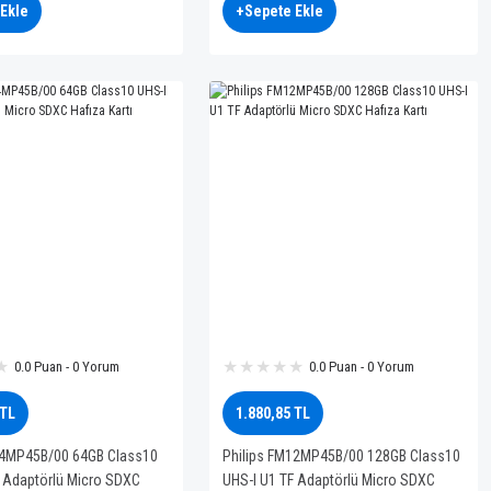
Ekle
+Sepete Ekle
0.0 Puan - 0 Yorum
0.0 Puan - 0 Yorum
 TL
1.880,85 TL
64MP45B/00 64GB Class10
Philips FM12MP45B/00 128GB Class10
F Adaptörlü Micro SDXC
UHS-I U1 TF Adaptörlü Micro SDXC