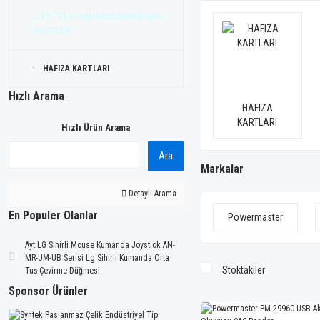
CEP TELEFONU AKSESUAR & ŞARJ
ALETLERİ
HAFIZA KARTLARI
Hızlı Arama
HAFIZA
KARTLARI
Hızlı Ürün Arama
Ara
Markalar
Detaylı Arama
En Populer Olanlar
Powermaster
Ayt LG Sihirli Mouse Kumanda Joystick AN-
MR-UM-UB Serisi Lg Sihirli Kumanda Orta
Stoktakiler
Tuş Çevirme Düğmesi
Sponsor Ürünler