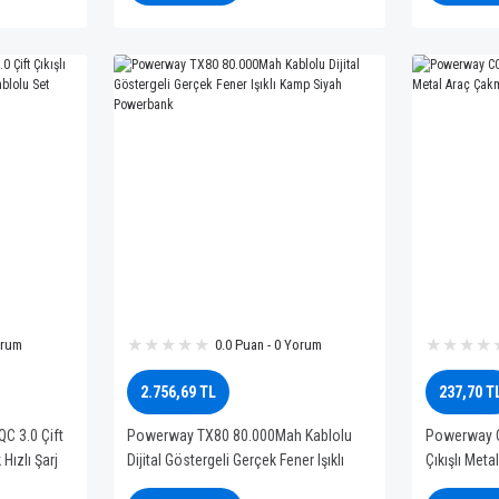
orum
0.0 Puan - 0 Yorum
2.756,69 TL
237,70 T
C 3.0 Çift
Powerway TX80 80.000Mah Kablolu
Powerway C
Hızlı Şarj
Dijital Göstergeli Gerçek Fener Işıklı
Çıkışlı Meta
Kamp Siyah Powerbank
Aleti Cihazı