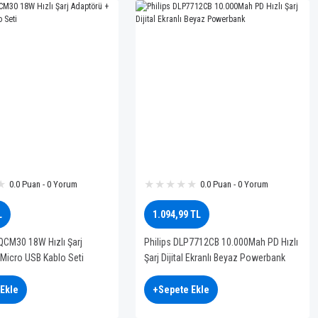
0.0 Puan - 0 Yorum
0.0 Puan - 0 Yorum
L
1.094,99 TL
CM30 18W Hızlı Şarj
Philips DLP7712CB 10.000Mah PD Hızlı
Micro USB Kablo Seti
Şarj Dijital Ekranlı Beyaz Powerbank
Ekle
+Sepete Ekle