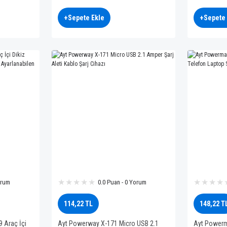
C Kablo
Hafıza Kartı
+Sepete Ekle
+Sepete 
orum
0.0 Puan - 0 Yorum
114,22 TL
148,22 T
 Araç İçi
Ayt Powerway X-171 Micro USB 2.1
Ayt Powerm