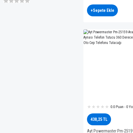
Tutacağı
+Sepete Ekle
0.0 Puan - 0 Y
438,25 TL
Ayt Powermaster Pm-25159