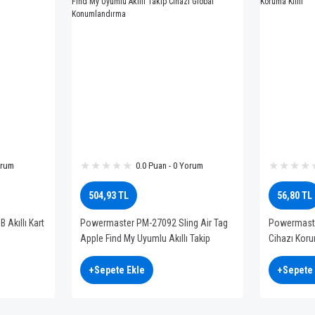
orum
0.0 Puan - 0 Yorum
504,93 TL
56,80 TL
Akıllı Kart
Powermaster PM-27092 Sling Air Tag
Powermaste
Apple Find My Uyumlu Akıllı Takip
Cihazı Korum
Cihazı Global Konumlandırma
+Sepete Ekle
+Sepete 