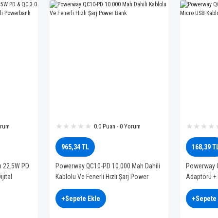
orum
0.0 Puan - 0 Yorum
965,34 TL
168,39 T
 22.5W PD
Powerway QC10-PD 10.000 Mah Dahili
Powerway Q
jital
Kablolu Ve Fenerli Hızlı Şarj Power
Adaptörü + 
Bank
+Sepete Ekle
+Sepete 