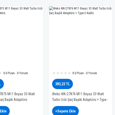
0.0 Puan - 0 Yorum
0.0 Puan - 0 Yorum
L
383,22 TL
875 M11 Beyaz 33 Watt
Weko WK-27876 M11 Beyaz 33 Watt
arj Başlık Adaptörü
Turbo Usb Şarj Başlık Adaptörü + Type-
C Kablo
Ekle
+Sepete Ekle