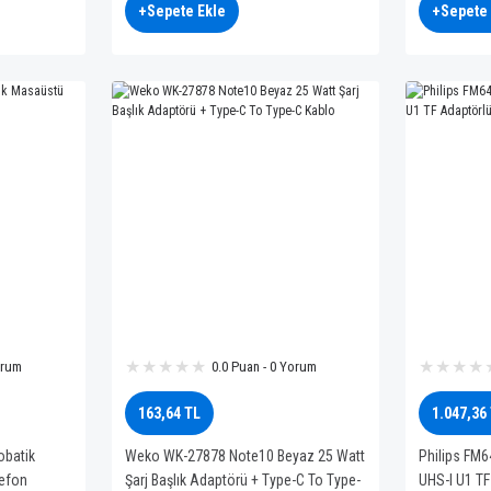
+Sepete Ekle
+Sepete 
orum
0.0 Puan - 0 Yorum
163,64 TL
1.047,36
batik
Weko WK-27878 Note10 Beyaz 25 Watt
Philips FM
lefon
Şarj Başlık Adaptörü + Type-C To Type-
UHS-I U1 T