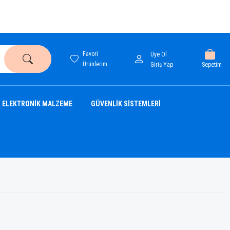
Favori
Üye Ol
Ürünlerim
Sepetim
Giriş Yap
ELEKTRONİK MALZEME
GÜVENLİK SİSTEMLERİ