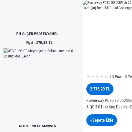
PH ÖLÇER PROFESYONEL ...
Fiyat :
275,55 TL
0.0 Puan - 0 Y
2.775,20 TL
Powerway PD80 80.000Mah
& QC 3.0 Hızlı Şarj Destekli Di
Göstergeli Powerbank
+Sepete Ekle
ATC 0-190 OE Meyve Ş ...