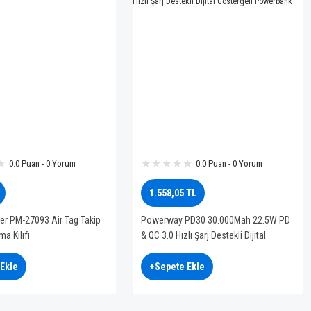
0.0 Puan - 0 Yorum
0.0 Puan - 0 Yorum
1.558,05 TL
r PM-27093 Air Tag Takip
Powerway PD30 30.000Mah 22.5W PD
a Kılıfı
& QC 3.0 Hızlı Şarj Destekli Dijital
Göstergeli Powerbank
Ekle
+Sepete Ekle