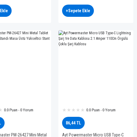
Hafıza Kartı
Ekle
+Sepete Ekle
0.0 Puan - 0 Yorum
0.0 Puan - 0 Yorum
L
86,44 TL
aster PM-26427 Mini Metal
Ayt Powermaster Micro USB Type-C