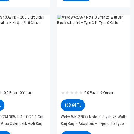
0.0 Puan - 0 Yorum
0.0 Puan - 0 Yorum
L
163,64 TL
C34 30W PD + QC 3.0 Çift
Weko WK-27877 Note10 Siyah 25 Watt
l Araç Çakmaklık Hızlı Şarj
Şarj Başlık Adaptörü + Type-C To Type-
C Kablo