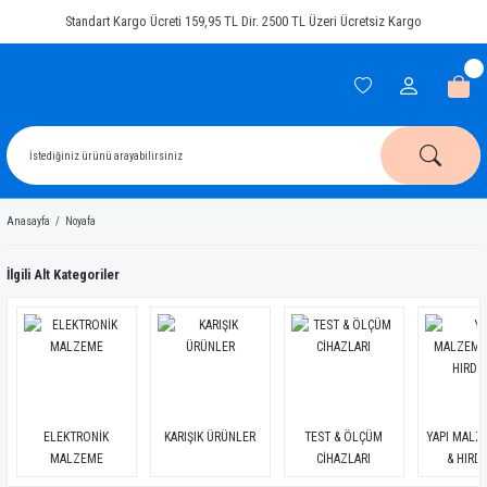
Standart Kargo Ücreti 159,95 TL Dir. 2500 TL Üzeri Ücretsiz Kargo
Anasayfa
Noyafa
İlgili Alt Kategoriler
ELEKTRONİK
KARIŞIK ÜRÜNLER
TEST & ÖLÇÜM
YAPI MALZ
MALZEME
CİHAZLARI
& HIRD