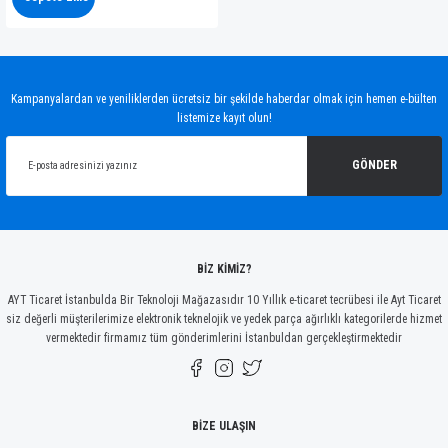
Kampanyalardan ve yeniliklerden ücretsiz bir şekilde haberdar olmak için hemen e-bülten
listemize kayıt olun!
GÖNDER
BİZ KİMİZ?
AYT Ticaret İstanbulda Bir Teknoloji Mağazasıdır 10 Yıllık e-ticaret tecrübesi ile Ayt Ticaret
siz değerli müşterilerimize elektronik teknelojik ve yedek parça ağırlıklı kategorilerde hizmet
vermektedir firmamız tüm gönderimlerini İstanbuldan gerçekleştirmektedir
BİZE ULAŞIN