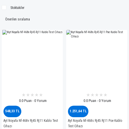
Stoktakiler
0.0 Puan - 0 Yorum
0.0 Puan - 0 Yorum
548,33 TL
1.251,64 TL
Ayt Noyafa Nf-468v Rj45 Rj11 Kablo Test
Ayt Noyafa Nf-468s Rj45 Rj11 Poe Kablo
Cihazı
Test Cihazı