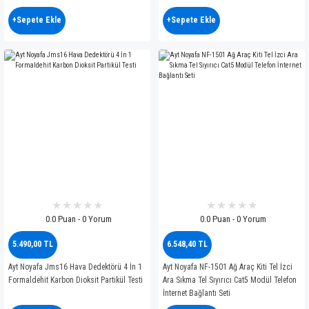
+Sepete Ekle
+Sepete Ekle
0.0 Puan - 0 Yorum
0.0 Puan - 0 Yorum
5.490,00 TL
6.548,40 TL
Ayt Noyafa Jms16 Hava Dedektörü 4 İn 1
Ayt Noyafa NF-1501 Ağ Araç Kiti Tel İzci
Formaldehit Karbon Dioksit Partikül Testi
Ara Sıkma Tel Sıyırıcı Cat5 Modül Telefon
İnternet Bağlantı Seti