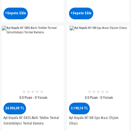
+Sepete Ekle
+Sepete Ekle
0.0 Puan - 0 Yorum
0.0 Puan - 0 Yorum
24.950,09 TL
3.190,10 TL
Ayt Noyafa NF-583S Akıllı Telefon Termal
Ayt Noyafa Nf-188 Gps Arazi Ölçüm
Görüntüleyici Termal Kamera
Cihazı