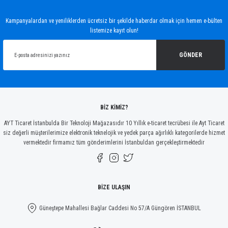
Kampanyalardan ve yeniliklerden ücretsiz bir şekilde haberdar olmak için hemen e-bülten
listemize kayıt olun!
GÖNDER
BİZ KİMİZ?
AYT Ticaret İstanbulda Bir Teknoloji Mağazasıdır 10 Yıllık e-ticaret tecrübesi ile Ayt Ticaret
siz değerli müşterilerimize elektronik teknelojik ve yedek parça ağırlıklı kategorilerde hizmet
vermektedir firmamız tüm gönderimlerini İstanbuldan gerçekleştirmektedir
BİZE ULAŞIN
Güneştepe Mahallesi Bağlar Caddesi No 57/A Güngören İSTANBUL