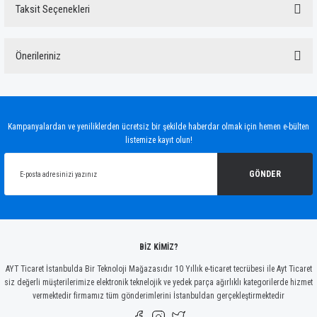
Taksit Seçenekleri
Bu ürüne ilk yorumu siz yapın!
Önerileriniz
Yorum Yaz
Bu ürünün fiyat bilgisi, resim, ürün açıklamalarında ve diğer konularda yetersiz
gördüğünüz noktaları öneri formunu kullanarak tarafımıza iletebilirsiniz.
Görüş ve önerileriniz için teşekkür ederiz.
Kampanyalardan ve yeniliklerden ücretsiz bir şekilde haberdar olmak için hemen e-bülten
listemize kayıt olun!
Ürün resmi kalitesiz, bozuk veya görüntülenemiyor.
Ürün açıklamasında eksik bilgiler bulunuyor.
GÖNDER
Ürün bilgilerinde hatalar bulunuyor.
Ürün fiyatı diğer sitelerden daha pahalı.
Bu ürüne benzer farklı alternatifler olmalı.
BİZ KİMİZ?
AYT Ticaret İstanbulda Bir Teknoloji Mağazasıdır 10 Yıllık e-ticaret tecrübesi ile Ayt Ticaret
siz değerli müşterilerimize elektronik teknelojik ve yedek parça ağırlıklı kategorilerde hizmet
vermektedir firmamız tüm gönderimlerini İstanbuldan gerçekleştirmektedir