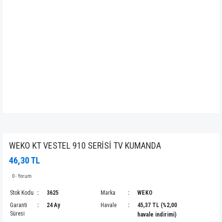
WEKO KT VESTEL 910 SERİSİ TV KUMANDA
46,30 TL
0 - Yorum
Stok Kodu
3625
Marka
WEKO
Garanti
24 Ay
Havale
45,37 TL (%2,00
Süresi
havale indirimi)