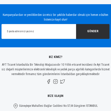
Bu ürünün fiyat bilgisi, resim, ürün açıklamalarında ve diğer konularda yetersiz
gördüğünüz noktaları öneri formunu kullanarak tarafımıza iletebilirsiniz.
Görüş ve önerileriniz için teşekkür ederiz.
Kampanyalardan ve yeniliklerden ücretsiz bir şekilde haberdar olmak için hemen e-bülten
listemize kayıt olun!
Ürün resmi kalitesiz, bozuk veya görüntülenemiyor.
Ürün açıklamasında eksik bilgiler bulunuyor.
GÖNDER
Ürün bilgilerinde hatalar bulunuyor.
Ürün fiyatı diğer sitelerden daha pahalı.
Bu ürüne benzer farklı alternatifler olmalı.
BİZ KİMİZ?
AYT Ticaret İstanbulda Bir Teknoloji Mağazasıdır 10 Yıllık e-ticaret tecrübesi ile Ayt Ticaret
siz değerli müşterilerimize elektronik teknelojik ve yedek parça ağırlıklı kategorilerde hizmet
vermektedir firmamız tüm gönderimlerini İstanbuldan gerçekleştirmektedir
Gönder
BİZE ULAŞIN
Güneştepe Mahallesi Bağlar Caddesi No 57/A Güngören İSTANBUL