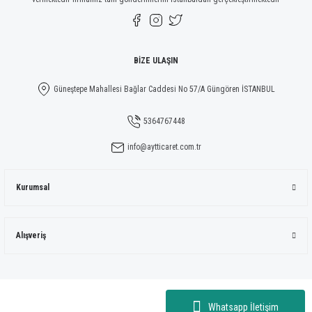
Gönder
BİZE ULAŞIN
Güneştepe Mahallesi Bağlar Caddesi No 57/A Güngören İSTANBUL
5364767448
info@aytticaret.com.tr
Kurumsal
Alışveriş
Whatsapp İletişim