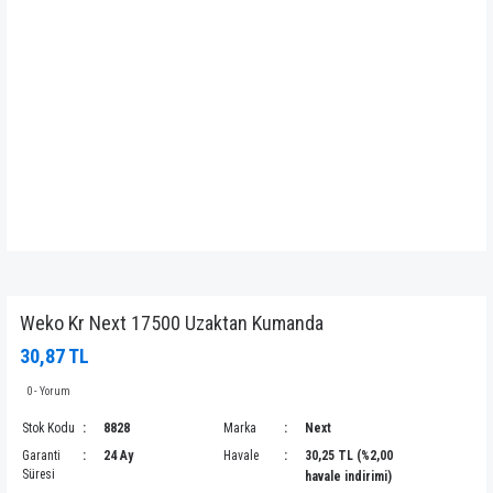
Weko Kr Next 17500 Uzaktan Kumanda
30,87 TL
0 - Yorum
Stok Kodu
8828
Marka
Next
Garanti
24 Ay
Havale
30,25 TL (%2,00
Süresi
havale indirimi)