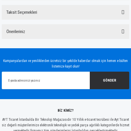
Taksit Seçenekleri
Bu ürüne ilk yorumu siz yapın!
Önerileriniz
Yorum Yaz
Bu ürünün fiyat bilgisi, resim, ürün açıklamalarında ve diğer konularda yetersiz
gördüğünüz noktaları öneri formunu kullanarak tarafımıza iletebilirsiniz.
Görüş ve önerileriniz için teşekkür ederiz.
Kampanyalardan ve yeniliklerden ücretsiz bir şekilde haberdar olmak için hemen e-bülten
listemize kayıt olun!
Ürün resmi kalitesiz, bozuk veya görüntülenemiyor.
Ürün açıklamasında eksik bilgiler bulunuyor.
GÖNDER
Ürün bilgilerinde hatalar bulunuyor.
Ürün fiyatı diğer sitelerden daha pahalı.
Bu ürüne benzer farklı alternatifler olmalı.
BİZ KİMİZ?
AYT Ticaret İstanbulda Bir Teknoloji Mağazasıdır 10 Yıllık e-ticaret tecrübesi ile Ayt Ticaret
siz değerli müşterilerimize elektronik teknelojik ve yedek parça ağırlıklı kategorilerde hizmet
vermektedir firmamız tüm gönderimlerini İstanbuldan gerçekleştirmektedir