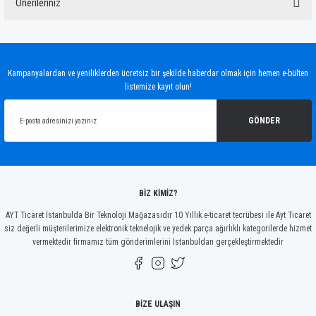
Önerileriniz
Yorum Yaz
Bu ürünün fiyat bilgisi, resim, ürün açıklamalarında ve diğer konularda yetersiz
gördüğünüz noktaları öneri formunu kullanarak tarafımıza iletebilirsiniz.
Görüş ve önerileriniz için teşekkür ederiz.
Kampanyalardan ve yeniliklerden ücretsiz bir şekilde haberdar olmak için hemen e-bülten
listemize kayıt olun!
Ürün resmi kalitesiz, bozuk veya görüntülenemiyor.
Ürün açıklamasında eksik bilgiler bulunuyor.
GÖNDER
Ürün bilgilerinde hatalar bulunuyor.
Ürün fiyatı diğer sitelerden daha pahalı.
Bu ürüne benzer farklı alternatifler olmalı.
BİZ KİMİZ?
AYT Ticaret İstanbulda Bir Teknoloji Mağazasıdır 10 Yıllık e-ticaret tecrübesi ile Ayt Ticaret
siz değerli müşterilerimize elektronik teknelojik ve yedek parça ağırlıklı kategorilerde hizmet
vermektedir firmamız tüm gönderimlerini İstanbuldan gerçekleştirmektedir
Gönder
BİZE ULAŞIN