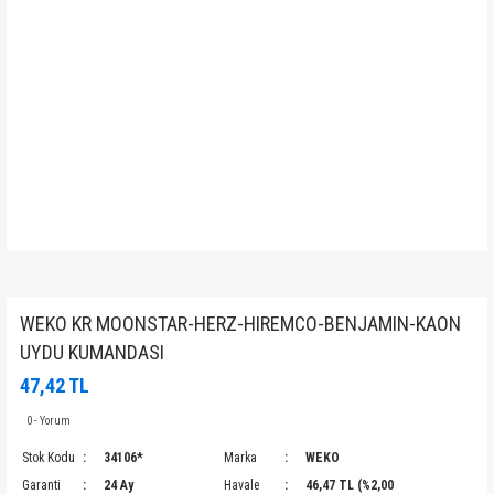
WEKO KR MOONSTAR-HERZ-HIREMCO-BENJAMIN-KAON
UYDU KUMANDASI
47,42 TL
0 - Yorum
Stok Kodu
34106*
Marka
WEKO
Garanti
24 Ay
Havale
46,47 TL (%2,00