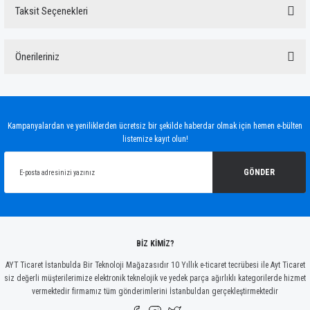
Taksit Seçenekleri
Bu ürüne ilk yorumu siz yapın!
Önerileriniz
Yorum Yaz
Bu ürünün fiyat bilgisi, resim, ürün açıklamalarında ve diğer konularda yetersiz
gördüğünüz noktaları öneri formunu kullanarak tarafımıza iletebilirsiniz.
Görüş ve önerileriniz için teşekkür ederiz.
Kampanyalardan ve yeniliklerden ücretsiz bir şekilde haberdar olmak için hemen e-bülten
listemize kayıt olun!
Ürün resmi kalitesiz, bozuk veya görüntülenemiyor.
Ürün açıklamasında eksik bilgiler bulunuyor.
GÖNDER
Ürün bilgilerinde hatalar bulunuyor.
Ürün fiyatı diğer sitelerden daha pahalı.
Bu ürüne benzer farklı alternatifler olmalı.
BİZ KİMİZ?
AYT Ticaret İstanbulda Bir Teknoloji Mağazasıdır 10 Yıllık e-ticaret tecrübesi ile Ayt Ticaret
siz değerli müşterilerimize elektronik teknelojik ve yedek parça ağırlıklı kategorilerde hizmet
vermektedir firmamız tüm gönderimlerini İstanbuldan gerçekleştirmektedir