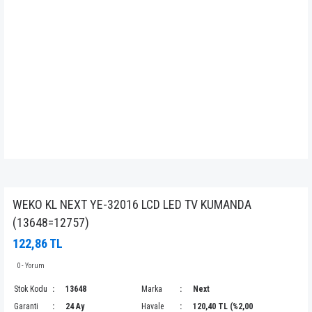
WEKO KL NEXT YE-32016 LCD LED TV KUMANDA
(13648=12757)
122,86 TL
0 - Yorum
Stok Kodu
13648
Marka
Next
Garanti
24 Ay
Havale
120,40 TL (%2,00