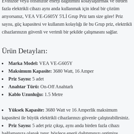
Evinizde veya ofisinizde enerji dağıtımını kolaylaştırmak ve birden
fazla elektrikli cihazı aynı anda kullanmak için ideal bir çözüm
arıyorsanız, VEA VE-G605Y 5'Lİ Grup Priz tam size göre! Priz
sayısı, güç kapasitesi ve kullanım kolaylığı ile bu Grup priz, elektrikli
cihazlarınızın güvenli ve verimli bir şekilde çalışmasını sağlar.
Ürün Detayları:
Marka Model:
VEA VE-G605Y
Maksimum Kapasite:
3680 Watt, 16 Amper
Priz Sayısı:
5 adet
Anahtar Türü:
On-Off Anahtarlı
Kablo Uzunluğu:
1.5 Metre
Yüksek Kapasite:
3680 Watt ve 16 Amperlik maksimum
kapasitesi ile büyük elektrikli cihazlarınızı güvenle çalıştırabilirsiniz.
Priz Sayısı:
5 adet priz çıkışı, aynı anda birden fazla cihazı
bağlamanıza olanak tanır, böylece enerji dağıtımınızı optimize