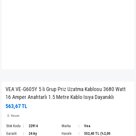
VEA VE-G605Y 5 li Grup Priz Uzatma Kablosu 3680 Watt
16 Amper Anahtarlı 1.5 Metre Kablo Isıya Dayanıklı
563,67 TL
0 - Yorum
Stok Kodu
22914
Marka
Vea
Garanti
24 Ay
Havale
552,40 TL (%2,00