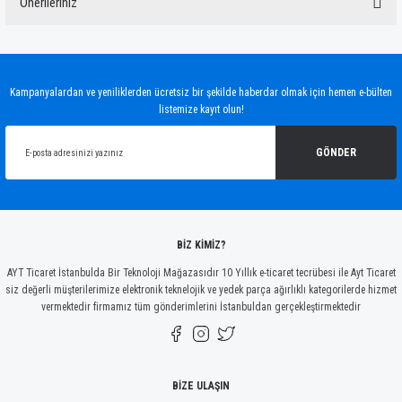
Önerileriniz
Yorum Yaz
Bu ürünün fiyat bilgisi, resim, ürün açıklamalarında ve diğer konularda yetersiz
gördüğünüz noktaları öneri formunu kullanarak tarafımıza iletebilirsiniz.
Görüş ve önerileriniz için teşekkür ederiz.
Kampanyalardan ve yeniliklerden ücretsiz bir şekilde haberdar olmak için hemen e-bülten
listemize kayıt olun!
Ürün resmi kalitesiz, bozuk veya görüntülenemiyor.
Ürün açıklamasında eksik bilgiler bulunuyor.
GÖNDER
Ürün bilgilerinde hatalar bulunuyor.
Ürün fiyatı diğer sitelerden daha pahalı.
Bu ürüne benzer farklı alternatifler olmalı.
BİZ KİMİZ?
AYT Ticaret İstanbulda Bir Teknoloji Mağazasıdır 10 Yıllık e-ticaret tecrübesi ile Ayt Ticaret
siz değerli müşterilerimize elektronik teknelojik ve yedek parça ağırlıklı kategorilerde hizmet
vermektedir firmamız tüm gönderimlerini İstanbuldan gerçekleştirmektedir
Gönder
BİZE ULAŞIN