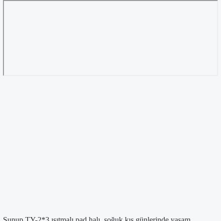
Sunup TY-2*3 ısıtmalı pad halı, soğuk kış günlerinde yaşam