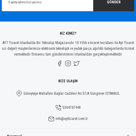
Ürün açıklamasında eksik bilgiler bulunuyor.
GÖNDER
Ürün bilgilerinde hatalar bulunuyor.
Ürün fiyatı diğer sitelerden daha pahalı.
Bu ürüne benzer farklı alternatifler olmalı.
BİZ KİMİZ?
AYT Ticaret İstanbulda Bir Teknoloji Mağazasıdır 10 Yıllık e-ticaret tecrübesi ile Ayt Ticaret
siz değerli müşterilerimize elektronik teknelojik ve yedek parça ağırlıklı kategorilerde hizmet
vermektedir firmamız tüm gönderimlerini İstanbuldan gerçekleştirmektedir
Gönder
BİZE ULAŞIN
Güneştepe Mahallesi Bağlar Caddesi No 57/A Güngören İSTANBUL
5364767448
info@aytticaret.com.tr