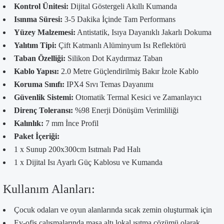
Kontrol Ünitesi:
Dijital Göstergeli Akıllı Kumanda
Isınma Süresi:
3-5 Dakika İçinde Tam Performans
Yüzey Malzemesi:
Antistatik, Isıya Dayanıklı Jakarlı Dokuma
Yalıtım Tipi:
Çift Katmanlı Alüminyum Isı Reflektörü
Taban Özelliği:
Silikon Dot Kaydırmaz Taban
Kablo Yapısı:
2.0 Metre Güçlendirilmiş Bakır İzole Kablo
Koruma Sınıfı:
IPX4 Sıvı Temas Dayanımı
Güvenlik Sistemi:
Otomatik Termal Kesici ve Zamanlayıcı
Direnç Toleransı:
%98 Enerji Dönüşüm Verimliliği
Kalınlık:
7 mm İnce Profil
Paket İçeriği:
1 x Sunup 200x300cm Isıtmalı Pad Halı
1 x Dijital Isı Ayarlı Güç Kablosu ve Kumanda
Kullanım Alanları:
Çocuk odaları ve oyun alanlarında sıcak zemin oluşturmak için
Ev-ofis çalışmalarında masa altı lokal ısıtma çözümü olarak