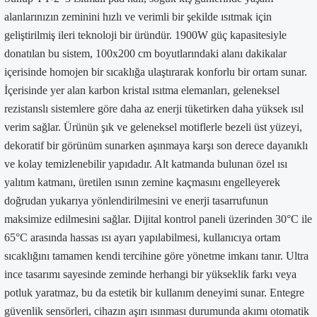
alanlarınızın zeminini hızlı ve verimli bir şekilde ısıtmak için
geliştirilmiş ileri teknoloji bir üründür. 1900W güç kapasitesiyle
donatılan bu sistem, 100x200 cm boyutlarındaki alanı dakikalar
içerisinde homojen bir sıcaklığa ulaştırarak konforlu bir ortam sunar.
İçerisinde yer alan karbon kristal ısıtma elemanları, geleneksel
rezistanslı sistemlere göre daha az enerji tüketirken daha yüksek ısıl
verim sağlar. Ürünün şık ve geleneksel motiflerle bezeli üst yüzeyi,
dekoratif bir görünüm sunarken aşınmaya karşı son derece dayanıklı
ve kolay temizlenebilir yapıdadır. Alt katmanda bulunan özel ısı
yalıtım katmanı, üretilen ısının zemine kaçmasını engelleyerek
doğrudan yukarıya yönlendirilmesini ve enerji tasarrufunun
maksimize edilmesini sağlar. Dijital kontrol paneli üzerinden 30°C ile
65°C arasında hassas ısı ayarı yapılabilmesi, kullanıcıya ortam
sıcaklığını tamamen kendi tercihine göre yönetme imkanı tanır. Ultra
ince tasarımı sayesinde zeminde herhangi bir yükseklik farkı veya
potluk yaratmaz, bu da estetik bir kullanım deneyimi sunar. Entegre
güvenlik sensörleri, cihazın aşırı ısınması durumunda akımı otomatik