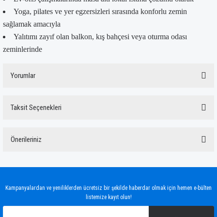
Yoga, pilates ve yer egzersizleri sırasında konforlu zemin
sağlamak amacıyla
Yalıtımı zayıf olan balkon, kış bahçesi veya oturma odası
zeminlerinde
Yorumlar
Taksit Seçenekleri
Bu ürüne ilk yorumu siz yapın!
Önerileriniz
Yorum Yaz
Bu ürünün fiyat bilgisi, resim, ürün açıklamalarında ve diğer konularda yetersiz
gördüğünüz noktaları öneri formunu kullanarak tarafımıza iletebilirsiniz.
Görüş ve önerileriniz için teşekkür ederiz.
Kampanyalardan ve yeniliklerden ücretsiz bir şekilde haberdar olmak için hemen e-bülten
listemize kayıt olun!
Ürün resmi kalitesiz, bozuk veya görüntülenemiyor.