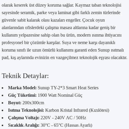
olarak keserek üst düzey koruma sağlar. Kaymaz taban teknolojisi
sayesinde seramik, parke veya laminat gibi farklı zemin türlerinde
güvenle sabit kalarak olası kazaları engeller. Çocuk oyun
alanlarından ofislerdeki çalışma masası altlarına kadar geniş bir
kullanım yelpazesine sahip olan bu ürün, modern ısınma ihtiyacını
profesyonel bir çözümle karşılar. Suya ve neme karşı dayanıklı
koruma sınıfı ile uzun ömürlü kullanımı garanti eden Sunup ısıtmalı
pad, kış aylarında evinizin en vazgeçilmez teknolojik eşyası olacaktır.
Teknik Detaylar:
Marka Model:
Sunup TY-2*3 Smart Heat Series
Güç Tüketimi:
1900 Watt Nominal Güç
Boyut:
200x300cm
Isıtma Teknolojisi:
Karbon Kristal Infrared (Kızılötesi)
Çalışma Voltajı:
220V - 240V AC / 50Hz
Sıcaklık Aralığı:
30°C - 65°C (Hassas Ayarlı)