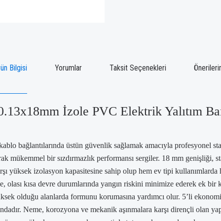
ün Bilgisi
Yorumlar
Taksit Seçenekleri
Önerileri
13x18mm İzole PVC Elektrik Yalıtım Bant 
ablo bağlantılarında üstün güvenlik sağlamak amacıyla profesyonel stand
k mükemmel bir sızdırmazlık performansı sergiler. 18 mm genişliği, stan
karşı yüksek izolasyon kapasitesine sahip olup hem ev tipi kullanımlarda
inde, olası kısa devre durumlarında yangın riskini minimize ederek ek b
 yüksek olduğu alanlarda formunu korumasına yardımcı olur. 5’li ekonomi
 arasındadır. Neme, korozyona ve mekanik aşınmalara karşı dirençli olan 