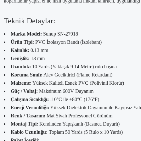
koparılabilir yapısı el ile hızlı uygulama imkanı tanırken, uygulan
Teknik Detaylar:
Marka Model:
Sunup SN-27918
Ürün Tipi:
PVC İzolasyon Bandı (İzolebant)
Kalınlık:
0.13 mm
Genişlik:
18 mm
Uzunluk:
10 Yards (Yaklaşık 9.14 Metre) rulo başına
Koruma Sınıfı:
Alev Geciktirici (Flame Retardant)
Malzeme:
Yüksek Kaliteli Esnek PVC (Polivinil Klorür)
Güç / Voltaj:
Maksimum 600V Dayanım
Çalışma Sıcaklığı:
-10°C ile +80°C (176°F)
Enerji Verimliliği:
Yüksek Dielektrik Dayanımı ile Kayıpsız Yal
Renk / Tasarım:
Mat Siyah Profesyonel Görünüm
Montaj Tipi:
Kendinden Yapışkanlı (Basınca Duyarlı)
Kablo Uzunluğu:
Toplam 50 Yards (5 Rulo x 10 Yards)
Paket İçeriği: