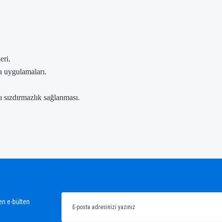
eri.
a uygulamaları.
.
ı sızdırmazlık sağlanması.
ğünüz noktaları öneri formunu kullanarak tarafımıza iletebilirsiniz.
Bu ürüne ilk yorumu siz yapın!
Yorum Yaz
en e-bülten