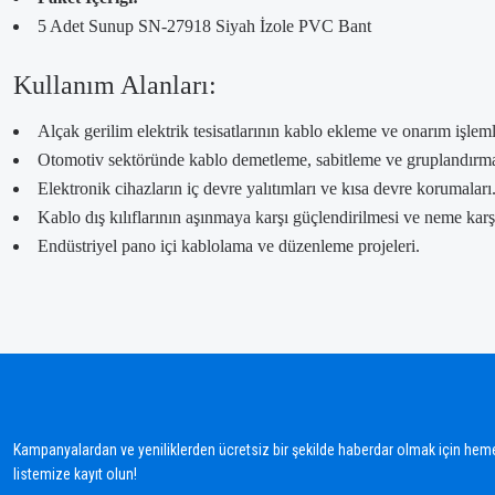
5 Adet Sunup SN-27918 Siyah İzole PVC Bant
Kullanım Alanları:
Alçak gerilim elektrik tesisatlarının kablo ekleme ve onarım işleml
Otomotiv sektöründe kablo demetleme, sabitleme ve gruplandırm
Elektronik cihazların iç devre yalıtımları ve kısa devre korumaları
Kablo dış kılıflarının aşınmaya karşı güçlendirilmesi ve neme karş
Endüstriyel pano içi kablolama ve düzenleme projeleri.
Bu ürünün fiyat bilgisi, resim, ürün açıklamalarında ve diğer konularda yetersiz gördü
Görüş ve önerileriniz için teşekkür ederiz.
Ürün resmi kalitesiz, bozuk veya görüntülenemiyor.
Ürün açıklamasında eksik bilgiler bulunuyor.
Kampanyalardan ve yeniliklerden ücretsiz bir şekilde haberdar olmak için hem
Ürün bilgilerinde hatalar bulunuyor.
listemize kayıt olun!
Ürün fiyatı diğer sitelerden daha pahalı.