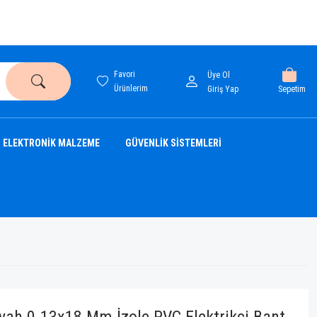
Favori
Üye Ol
Ürünlerim
Sepetim
Giriş Yap
ELEKTRONİK MALZEME
GÜVENLİK SİSTEMLERİ