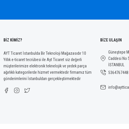
Bu ürüne benzer farklı alternatifler olmalı.
BİZ KİMİZ?
BİZE ULAŞIN
Güneştepe Ma
AYT Ticaret İstanbulda Bir Teknoloji Mağazasıdır 10
Caddesi No 
Yıllık e-ticaret tecrübesi ile Ayt Ticaret siz değerli
İSTANBUL
müşterilerimize elektronik teknelojik ve yedek parça
ağırlıklı kategorilerde hizmet vermektedir firmamız tüm
5364767448
gönderimlerini İstanbuldan gerçekleştirmektedir
info@ayttica