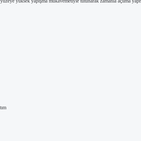
dığı yüzeye yüksek yapışma mukavemetiyle tutunarak zamanla açılma yap
ıtım