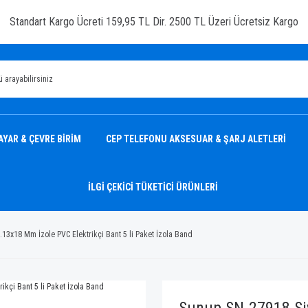
Standart Kargo Ücreti 159,95 TL Dir. 2500 TL Üzeri Ücretsiz Kargo
AYAR & ÇEVRE BİRİM
CEP TELEFONU AKSESUAR & ŞARJ ALETLERİ
İLGİ ÇEKİCİ TÜKETİCİ ÜRÜNLERİ
13x18 Mm İzole PVC Elektrikçi Bant 5 li Paket İzola Band