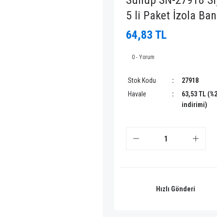
Sunup SN-27918 Siy
5 li Paket İzola Ba
64,83 TL
0 - Yorum
Stok Kodu
27918
Havale
63,53 TL (%
indirimi)
Hızlı Gönderi