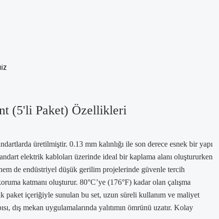
niz
(5'li Paket) Özellikleri
artlarda üretilmiştir. 0.13 mm kalınlığı ile son derece esnek bir yapı
dart elektrik kabloları üzerinde ideal bir kaplama alanı oluştururken
 hem de endüstriyel düşük gerilim projelerinde güvenle tercih
ir koruma katmanı oluşturur. 80°C’ye (176°F) kadar olan çalışma
k paket içeriğiyle sunulan bu set, uzun süreli kullanım ve maliyet
yapısı, dış mekan uygulamalarında yalıtımın ömrünü uzatır. Kolay