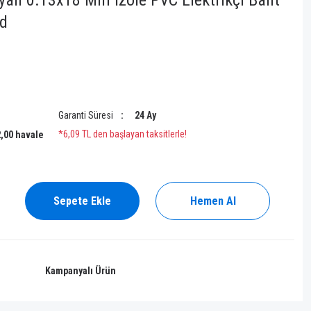
ah 0.13x18 Mm İzole PVC Elektrikçi Bant
nd
Garanti Süresi
24 Ay
*6,09 TL den başlayan taksitlerle!
2,00 havale
Sepete Ekle
Hemen Al
Kampanyalı Ürün