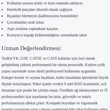
Kullanım sonrası temiz ve kuru ortamda saklayın
Hareketli parçaları düzenli olarak yağlayın
Bıçakları bilemeyin (kalibrasyonu bozulabilir)
Çocuklardan uzak tutun
Aşırı zorlama yapmaktan kaçının
Koruyucu kapağı kullanmadığınız zamanlarda takın
Uzman Değerlendirmesi:
YesKit YK-210F, CAT5E ve CAT6 kablolar için özel olarak
geliştirilmiş yüksek performanslı bir sıkma pensesidir. Karbon çelik
yapısı sayesinde uzun süreli profesyonel kullanıma uygundur.
Entegre kesme ve soyma bıçakları, kablo hazırlama işlemlerini büyük
ölçüde kolaylaştırır. Paket içinde verilen 9 adet RJ45 konnektör, acil
durumlar için pratik bir çözüm sunar. Özellikle ağ teknisyenleri ve IT
profesyonelleri için tasarlanan bu ürün, güvenilir ve tutarlı
performansıyla dikkat çeker. Kompakt boyutları ve ergonomik
tasarımı sayesinde uzun çalışma saatlerinde bile rahat kullanım sağlar.