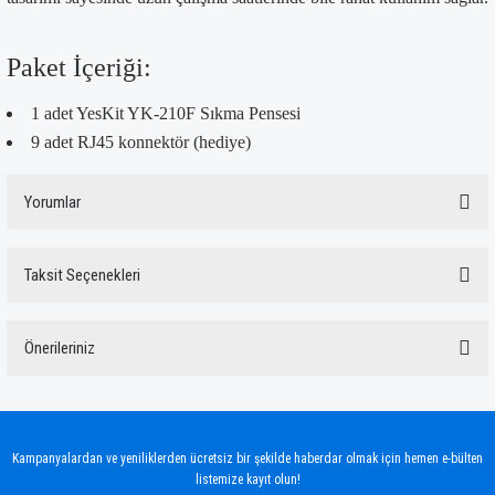
Paket İçeriği:
1 adet YesKit YK-210F Sıkma Pensesi
9 adet RJ45 konnektör (hediye)
Yorumlar
Taksit Seçenekleri
Bu ürüne ilk yorumu siz yapın!
Önerileriniz
Yorum Yaz
Bu ürünün fiyat bilgisi, resim, ürün açıklamalarında ve diğer konularda yetersiz
gördüğünüz noktaları öneri formunu kullanarak tarafımıza iletebilirsiniz.
Görüş ve önerileriniz için teşekkür ederiz.
Kampanyalardan ve yeniliklerden ücretsiz bir şekilde haberdar olmak için hemen e-bülten
listemize kayıt olun!