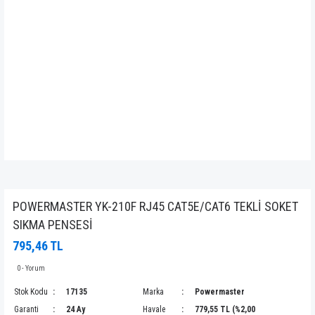
POWERMASTER YK-210F RJ45 CAT5E/CAT6 TEKLİ SOKET
SIKMA PENSESİ
795,46 TL
0 - Yorum
Stok Kodu
17135
Marka
Powermaster
Garanti
24 Ay
Havale
779,55 TL (%2,00