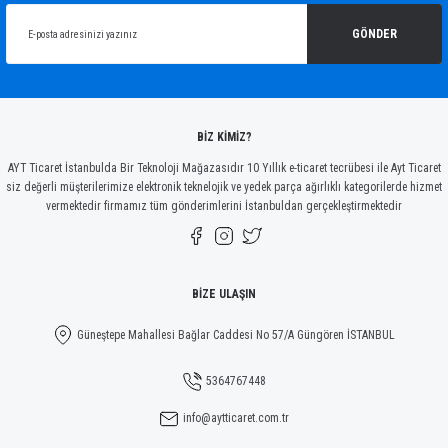
Ürün resmi kalitesiz, bozuk veya görüntülenemiyor.
Ürün açıklamasında eksik bilgiler bulunuyor.
GÖNDER
Ürün bilgilerinde hatalar bulunuyor.
Ürün fiyatı diğer sitelerden daha pahalı.
Bu ürüne benzer farklı alternatifler olmalı.
BİZ KİMİZ?
AYT Ticaret İstanbulda Bir Teknoloji Mağazasıdır 10 Yıllık e-ticaret tecrübesi ile Ayt Ticaret
siz değerli müşterilerimize elektronik teknelojik ve yedek parça ağırlıklı kategorilerde hizmet
vermektedir firmamız tüm gönderimlerini İstanbuldan gerçekleştirmektedir
Gönder
BİZE ULAŞIN
Güneştepe Mahallesi Bağlar Caddesi No 57/A Güngören İSTANBUL
5364767448
info@aytticaret.com.tr