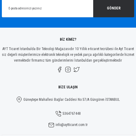
Ürün açıklamasında eksik bilgiler bulunuyor.
GÖNDER
Ürün bilgilerinde hatalar bulunuyor.
Ürün fiyatı diğer sitelerden daha pahalı.
Bu ürüne benzer farklı alternatifler olmalı.
BİZ KİMİZ?
AYT Ticaret İstanbulda Bir Teknoloji Mağazasıdır 10 Yıllık e-ticaret tecrübesi ile Ayt Ticaret
siz değerli müşterilerimize elektronik teknelojik ve yedek parça ağırlıklı kategorilerde hizmet
vermektedir firmamız tüm gönderimlerini İstanbuldan gerçekleştirmektedir
Gönder
BİZE ULAŞIN
Güneştepe Mahallesi Bağlar Caddesi No 57/A Güngören İSTANBUL
5364767448
info@aytticaret.com.tr