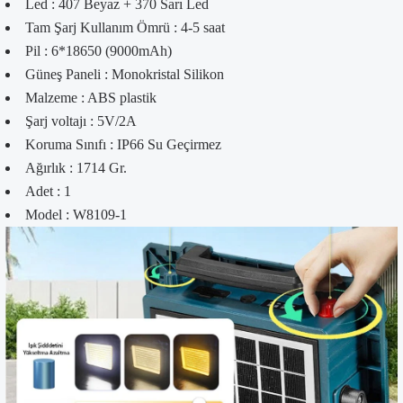
Led : 407 Beyaz + 370 Sarı Led
Tam Şarj Kullanım Ömrü : 4-5 saat
Pil : 6*18650 (9000mAh)
Güneş Paneli : Monokristal Silikon
Malzeme : ABS plastik
Şarj voltajı : 5V/2A
Koruma Sınıfı : IP66 Su Geçirmez
Ağırlık : 1714 Gr.
Adet : 1
Model : W8109-1