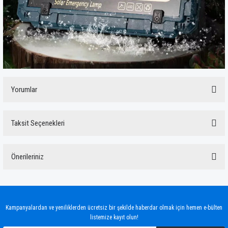
Yorumlar
Taksit Seçenekleri
Bu ürüne ilk yorumu siz yapın!
Önerileriniz
Yorum Yaz
Bu ürünün fiyat bilgisi, resim, ürün açıklamalarında ve diğer konularda yetersiz
gördüğünüz noktaları öneri formunu kullanarak tarafımıza iletebilirsiniz.
Görüş ve önerileriniz için teşekkür ederiz.
Kampanyalardan ve yeniliklerden ücretsiz bir şekilde haberdar olmak için hemen e-bülten
listemize kayıt olun!
Ürün resmi kalitesiz, bozuk veya görüntülenemiyor.