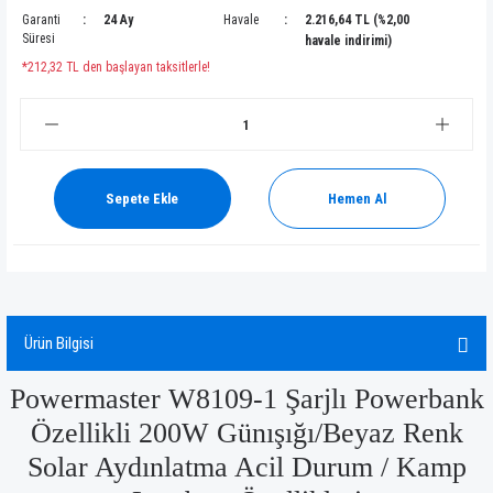
Garanti
24 Ay
Havale
2.216,64 TL (%2,00
Süresi
havale indirimi)
*212,32 TL den başlayan taksitlerle!
Sepete Ekle
Hemen Al
Ürün Bilgisi
Powermaster W8109-1 Şarjlı Powerbank
Özellikli 200W Günışığı/Beyaz Renk
Solar Aydınlatma Acil Durum / Kamp