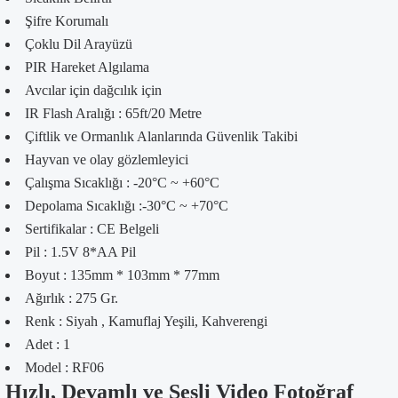
Şifre Korumalı
Çoklu Dil Arayüzü
PIR Hareket Algılama
Avcılar için dağcılık için
IR Flash Aralığı : 65ft/20 Metre
Çiftlik ve Ormanlık Alanlarında Güvenlik Takibi
Hayvan ve olay gözlemleyici
Çalışma Sıcaklığı : -20°C ~ +60°C
Depolama Sıcaklığı :-30°C ~ +70°C
Sertifikalar : CE Belgeli
Pil : 1.5V 8*AA Pil
Boyut : 135mm * 103mm * 77mm
Ağırlık : 275 Gr.
Renk : Siyah , Kamuflaj Yeşili, Kahverengi
Adet : 1
Model : RF06
Hızlı, Devamlı ve Sesli Video Fotoğraf