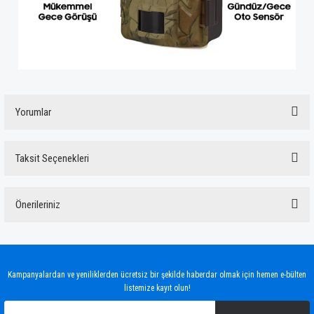
Yorumlar
Taksit Seçenekleri
Bu ürüne ilk yorumu siz yapın!
Önerileriniz
Yorum Yaz
Bu ürünün fiyat bilgisi, resim, ürün açıklamalarında ve diğer konularda yetersiz
gördüğünüz noktaları öneri formunu kullanarak tarafımıza iletebilirsiniz.
Görüş ve önerileriniz için teşekkür ederiz.
Kampanyalardan ve yeniliklerden ücretsiz bir şekilde haberdar olmak için hemen e-bülten
listemize kayıt olun!
Ürün resmi kalitesiz, bozuk veya görüntülenemiyor.