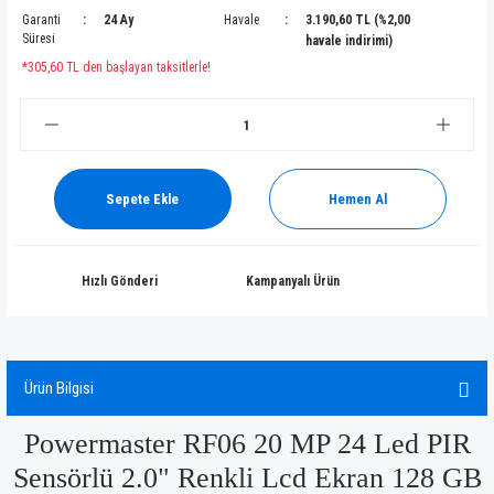
Garanti
24 Ay
Havale
3.190,60 TL (%2,00
Süresi
havale indirimi)
*305,60 TL den başlayan taksitlerle!
Sepete Ekle
Hemen Al
Hızlı Gönderi
Kampanyalı Ürün
Ürün Bilgisi
Powermaster RF06 20 MP 24 Led PIR
Sensörlü 2.0" Renkli Lcd Ekran 128 GB