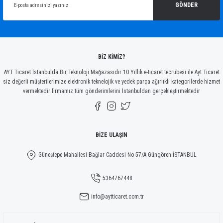
Ürün açıklamasında eksik bilgiler bulunuyor.
GÖNDER
Ürün bilgilerinde hatalar bulunuyor.
Ürün fiyatı diğer sitelerden daha pahalı.
Bu ürüne benzer farklı alternatifler olmalı.
BİZ KİMİZ?
AYT Ticaret İstanbulda Bir Teknoloji Mağazasıdır 10 Yıllık e-ticaret tecrübesi ile Ayt Ticaret
siz değerli müşterilerimize elektronik teknelojik ve yedek parça ağırlıklı kategorilerde hizmet
vermektedir firmamız tüm gönderimlerini İstanbuldan gerçekleştirmektedir
Gönder
BİZE ULAŞIN
Güneştepe Mahallesi Bağlar Caddesi No 57/A Güngören İSTANBUL
5364767448
info@aytticaret.com.tr