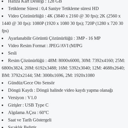
Hafıza Kart Desteği : 128 GB
Tetikleme Süresi : 0,4 Saniye Tetikleme süresi HD
Video Çözünürlüğü : 4K (3840 x 2160 @ 30 fps); 2K (2560 x
1440 @ 30 fps): 1080P (1920 x 1080 30 fps); 720P (1280 x 720 30
fps)
Ayarlanabilir Görüntü Çözünürlüğü : 3MP - 16 MP
Video Resim Format : JPEG/AVI (MJPG
Sesli
Resim Çözünürlüğü : 48M: 8000x6000, 30M: 7392x4160; 25M:
6800x3824, 20M: 6192x3488; 16M: 5392x3040; 12M: 4688x2640;
BM: 3792x2144; 5M: 3008x1696, 2M: 1920x1080
Gündüz/Gece Oto Sensör
Döngü Kaydı : Döngü halinde video kaydı yapma olanağı
Versiyon : V1.0
Girişler : USB Type C
Algılama AÇısı : 60°C
Saat ve Tarih Göstergeli
Sıcaklık Belirtir