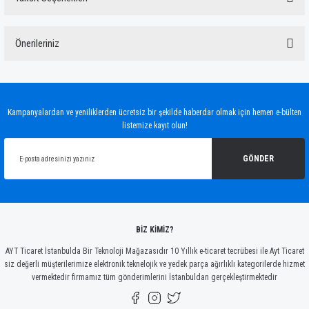
Bu ürüne ilk yorumu siz yapın!
Önerileriniz
Yorum Yaz
Bu ürünün fiyat bilgisi, resim, ürün açıklamalarında ve diğer konularda yetersiz
gördüğünüz noktaları öneri formunu kullanarak tarafımıza iletebilirsiniz.
Görüş ve önerileriniz için teşekkür ederiz.
Kampanyalardan ve yeniliklerden ücretsiz bir şekilde haberdar olmak için hemen e-bülten
listemize kayıt olun!
Ürün resmi kalitesiz, bozuk veya görüntülenemiyor.
Ürün açıklamasında eksik bilgiler bulunuyor.
GÖNDER
Ürün bilgilerinde hatalar bulunuyor.
Ürün fiyatı diğer sitelerden daha pahalı.
Bu ürüne benzer farklı alternatifler olmalı.
BİZ KİMİZ?
AYT Ticaret İstanbulda Bir Teknoloji Mağazasıdır 10 Yıllık e-ticaret tecrübesi ile Ayt Ticaret
siz değerli müşterilerimize elektronik teknelojik ve yedek parça ağırlıklı kategorilerde hizmet
vermektedir firmamız tüm gönderimlerini İstanbuldan gerçekleştirmektedir
Gönder