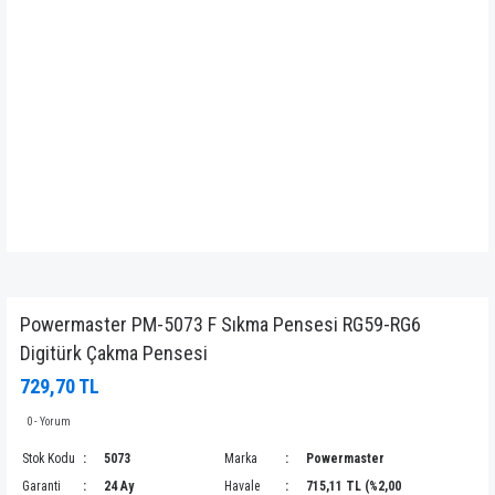
Powermaster PM-5073 F Sıkma Pensesi RG59-RG6
Digitürk Çakma Pensesi
729,70 TL
0 - Yorum
Stok Kodu
5073
Marka
Powermaster
Garanti
24 Ay
Havale
715,11 TL (%2,00