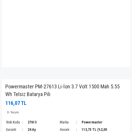
Powermaster PM-27613 Li-İon 3.7 Volt 1500 Mah 5.55
Wh Telsiz Batarya Pili
116,07 TL
0 - Yorum
Stok Kodu
27613
Marka
Powermaster
Garanti
24 Ay
Havale
113,75 TL (%2,00