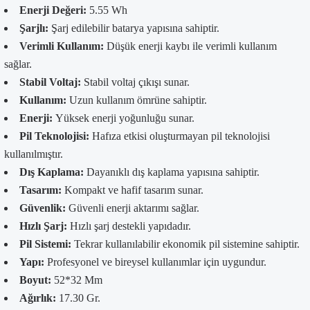
Enerji Değeri:
5.55 Wh
Şarjlı:
Şarj edilebilir batarya yapısına sahiptir.
Verimli Kullanım:
Düşük enerji kaybı ile verimli kullanım
sağlar.
Stabil Voltaj:
Stabil voltaj çıkışı sunar.
Kullanım:
Uzun kullanım ömrüne sahiptir.
Enerji:
Yüksek enerji yoğunluğu sunar.
Pil Teknolojisi:
Hafıza etkisi oluşturmayan pil teknolojisi
kullanılmıştır.
Dış Kaplama:
Dayanıklı dış kaplama yapısına sahiptir.
Tasarım:
Kompakt ve hafif tasarım sunar.
Güvenlik:
Güvenli enerji aktarımı sağlar.
Hızlı Şarj:
Hızlı şarj destekli yapıdadır.
Pil Sistemi:
Tekrar kullanılabilir ekonomik pil sistemine sahiptir.
Yapı:
Profesyonel ve bireysel kullanımlar için uygundur.
Boyut:
52*32 Mm
Ağırlık:
17.30 Gr.