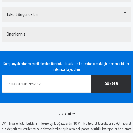
Taksit Seçenekleri
Bu ürüne ilk yorumu siz yapın!
Önerileriniz
Yorum Yaz
Bu ürünün fiyat bilgisi, resim, ürün açıklamalarında ve diğer konularda yetersiz
gördüğünüz noktaları öneri formunu kullanarak tarafımıza iletebilirsiniz.
Görüş ve önerileriniz için teşekkür ederiz.
Kampanyalardan ve yeniliklerden ücretsiz bir şekilde haberdar olmak için hemen e-bülten
listemize kayıt olun!
Ürün resmi kalitesiz, bozuk veya görüntülenemiyor.
Ürün açıklamasında eksik bilgiler bulunuyor.
GÖNDER
Ürün bilgilerinde hatalar bulunuyor.
Ürün fiyatı diğer sitelerden daha pahalı.
Bu ürüne benzer farklı alternatifler olmalı.
BİZ KİMİZ?
AYT Ticaret İstanbulda Bir Teknoloji Mağazasıdır 10 Yıllık e-ticaret tecrübesi ile Ayt Ticaret
siz değerli müşterilerimize elektronik teknelojik ve yedek parça ağırlıklı kategorilerde hizmet