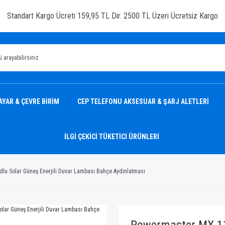
Standart Kargo Ücreti 159,95 TL Dir. 2500 TL Üzeri Ücretsiz Kargo
AYAR & ÇEVRE BİRİM
CEP TELEFONU AKSESUAR & ŞARJ ALETLERİ
İLGİ ÇEKİCİ TÜKETİCİ ÜRÜNLERİ
lu Solar Güneş Enerjili Duvar Lambası Bahçe Aydınlatması