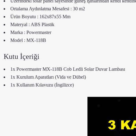
Üzerindeki solar panel sayesinde güneş ışınlarından kendi kendine
Ortalama Aydınlatma Mesafesi : 30 m2
Ürün Boyutu : 162x87x55 Mm
Materyal : ABS Plastik
Marka : Powermaster
Model : MX-118B
Kutu İçeriği
1x Powermaster MX-118B Cob Ledli Solar Duvar Lambası
1x Kurulum Aparatları (Vida ve Dübel)
1x Kullanım Kılavuzu (İngilizce)