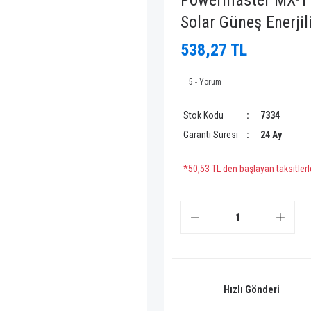
Powermaster MX-11
Solar Güneş Enerji
538,27 TL
5 - Yorum
Stok Kodu
7334
Garanti Süresi
24 Ay
*50,53 TL den başlayan taksitlerl
Hızlı Gönderi