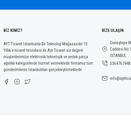
BİZ KİMİZ?
BİZE ULAŞIN
Güneştepe Ma
AYT Ticaret İstanbulda Bir Teknoloji Mağazasıdır 10
Caddesi No 
Yıllık e-ticaret tecrübesi ile Ayt Ticaret siz değerli
İSTANBUL
müşterilerimize elektronik teknelojik ve yedek parça
ağırlıklı kategorilerde hizmet vermektedir firmamız tüm
5364767448
gönderimlerini İstanbuldan gerçekleştirmektedir
info@ayttica