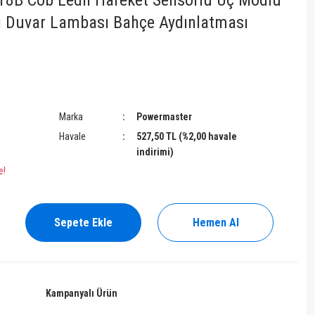
8B Cob Ledli Hareket Sensörlü Üç Modlu
li Duvar Lambası Bahçe Aydınlatması
Marka
Powermaster
Havale
527,50 TL (%2,00 havale
indirimi)
e!
Sepete Ekle
Hemen Al
Kampanyalı Ürün