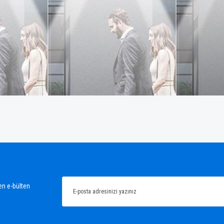
ğünüz noktaları öneri formunu kullanarak tarafımıza iletebilirsiniz.
en e-bülten