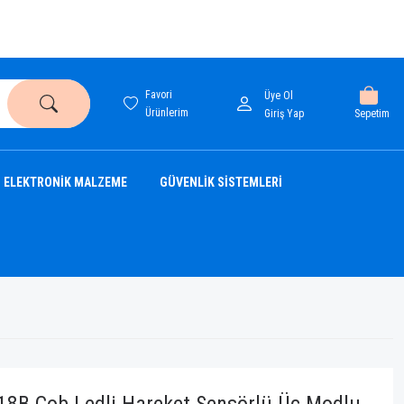
Favori
Üye Ol
Ürünlerim
Sepetim
Giriş Yap
ELEKTRONİK MALZEME
GÜVENLİK SİSTEMLERİ