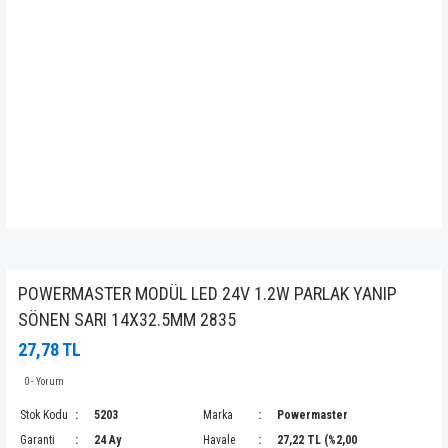
POWERMASTER MODÜL LED 24V 1.2W PARLAK YANIP
SÖNEN SARI 14X32.5MM 2835
27,78 TL
0 - Yorum
Stok Kodu
5203
Marka
Powermaster
Garanti
24 Ay
Havale
27,22 TL (%2,00