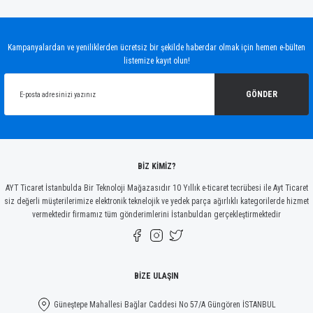
Bu ürünün fiyat bilgisi, resim, ürün açıklamalarında ve diğer konularda yetersiz
gördüğünüz noktaları öneri formunu kullanarak tarafımıza iletebilirsiniz.
Görüş ve önerileriniz için teşekkür ederiz.
Kampanyalardan ve yeniliklerden ücretsiz bir şekilde haberdar olmak için hemen e-bülten
listemize kayıt olun!
Ürün resmi kalitesiz, bozuk veya görüntülenemiyor.
Ürün açıklamasında eksik bilgiler bulunuyor.
GÖNDER
Ürün bilgilerinde hatalar bulunuyor.
Ürün fiyatı diğer sitelerden daha pahalı.
Bu ürüne benzer farklı alternatifler olmalı.
BİZ KİMİZ?
AYT Ticaret İstanbulda Bir Teknoloji Mağazasıdır 10 Yıllık e-ticaret tecrübesi ile Ayt Ticaret
siz değerli müşterilerimize elektronik teknelojik ve yedek parça ağırlıklı kategorilerde hizmet
vermektedir firmamız tüm gönderimlerini İstanbuldan gerçekleştirmektedir
Gönder
BİZE ULAŞIN
Güneştepe Mahallesi Bağlar Caddesi No 57/A Güngören İSTANBUL