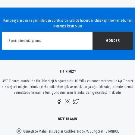
Bu ürünün fiyat bilgisi, resim, ürün açıklamalarında ve diğer konularda yetersiz
gördüğünüz noktaları öneri formunu kullanarak tarafımıza iletebilirsiniz.
Görüş ve önerileriniz için teşekkür ederiz.
Kampanyalardan ve yeniliklerden ücretsiz bir şekilde haberdar olmak için hemen e-bülten
listemize kayıt olun!
Ürün resmi kalitesiz, bozuk veya görüntülenemiyor.
Ürün açıklamasında eksik bilgiler bulunuyor.
GÖNDER
Ürün bilgilerinde hatalar bulunuyor.
Ürün fiyatı diğer sitelerden daha pahalı.
Bu ürüne benzer farklı alternatifler olmalı.
BİZ KİMİZ?
AYT Ticaret İstanbulda Bir Teknoloji Mağazasıdır 10 Yıllık e-ticaret tecrübesi ile Ayt Ticaret
siz değerli müşterilerimize elektronik teknelojik ve yedek parça ağırlıklı kategorilerde hizmet
vermektedir firmamız tüm gönderimlerini İstanbuldan gerçekleştirmektedir
Gönder
BİZE ULAŞIN
Güneştepe Mahallesi Bağlar Caddesi No 57/A Güngören İSTANBUL