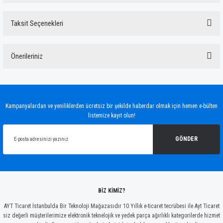
Taksit Seçenekleri
Bu ürüne ilk yorumu siz yapın!
Önerileriniz
Yorum Yaz
Bu ürünün fiyat bilgisi, resim, ürün açıklamalarında ve diğer konularda yetersiz
gördüğünüz noktaları öneri formunu kullanarak tarafımıza iletebilirsiniz.
Görüş ve önerileriniz için teşekkür ederiz.
Kampanyalardan ve yeniliklerden ücretsiz bir şekilde haberdar olmak için hemen e-bülten
listemize kayıt olun!
Ürün resmi kalitesiz, bozuk veya görüntülenemiyor.
Ürün açıklamasında eksik bilgiler bulunuyor.
GÖNDER
Ürün bilgilerinde hatalar bulunuyor.
Ürün fiyatı diğer sitelerden daha pahalı.
Bu ürüne benzer farklı alternatifler olmalı.
BİZ KİMİZ?
AYT Ticaret İstanbulda Bir Teknoloji Mağazasıdır 10 Yıllık e-ticaret tecrübesi ile Ayt Ticaret
siz değerli müşterilerimize elektronik teknelojik ve yedek parça ağırlıklı kategorilerde hizmet