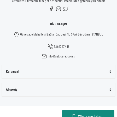
vermektedir firmamız tüm gönderimlerini İstanbuldan gerçekleştirmektedir
Gönder
BİZE ULAŞIN
Güneştepe Mahallesi Bağlar Caddesi No 57/A Güngören İSTANBUL
5364767448
info@aytticaret.com.tr
Kurumsal
Alışveriş
Whatsapp İletişim