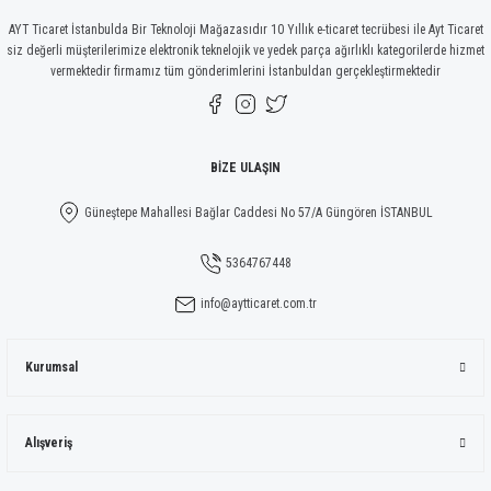
AYT Ticaret İstanbulda Bir Teknoloji Mağazasıdır 10 Yıllık e-ticaret tecrübesi ile Ayt Ticaret
siz değerli müşterilerimize elektronik teknelojik ve yedek parça ağırlıklı kategorilerde hizmet
vermektedir firmamız tüm gönderimlerini İstanbuldan gerçekleştirmektedir
Gönder
BİZE ULAŞIN
Güneştepe Mahallesi Bağlar Caddesi No 57/A Güngören İSTANBUL
5364767448
info@aytticaret.com.tr
Kurumsal
Alışveriş