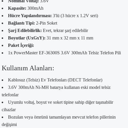
Nominal Voltaj:
3.6V
Kapasite:
300mAh
Hücre Yapılandırması:
3'lü (3 hücre x 1.2V seri)
Bağlantı Tipi:
2-Pin Soket
Şarj Edilebilirlik:
Evet, tekrar şarj edilebilir
Boyutlar (UxGxY):
31 mm x 32 mm x 11 mm
Paket İçeriği:
1x PowerMaster EF-36300S 3.6V 300mAh Telsiz Telefon Pili
Kullanım Alanları:
Kablosuz (Telsiz) Ev Telefonları (DECT Telefonlar)
3.6V 300mAh Ni-MH batarya kullanan eski model telsiz
telefonlar
Uyumlu voltaj, boyut ve soket tipine sahip diğer taşınabilir
cihazlar
Bozulan veya ömrünü tamamlayan mevcut telefon pillerinin
değişimi