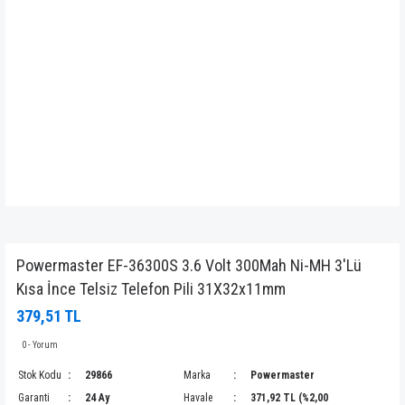
Powermaster EF-36300S 3.6 Volt 300Mah Ni-MH 3'Lü
Kısa İnce Telsiz Telefon Pili 31X32x11mm
379,51 TL
0 - Yorum
Stok Kodu
29866
Marka
Powermaster
Garanti
24 Ay
Havale
371,92 TL (%2,00