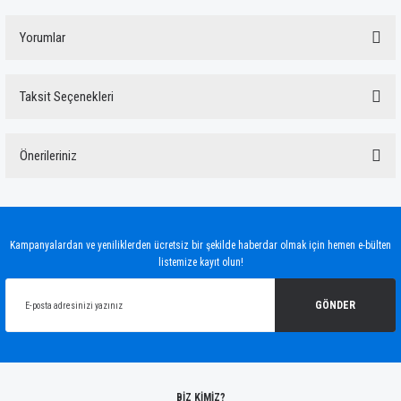
Yorumlar
Taksit Seçenekleri
Bu ürüne ilk yorumu siz yapın!
Önerileriniz
Yorum Yaz
Bu ürünün fiyat bilgisi, resim, ürün açıklamalarında ve diğer konularda yetersiz
gördüğünüz noktaları öneri formunu kullanarak tarafımıza iletebilirsiniz.
Görüş ve önerileriniz için teşekkür ederiz.
Kampanyalardan ve yeniliklerden ücretsiz bir şekilde haberdar olmak için hemen e-bülten
listemize kayıt olun!
Ürün resmi kalitesiz, bozuk veya görüntülenemiyor.
Ürün açıklamasında eksik bilgiler bulunuyor.
GÖNDER
Ürün bilgilerinde hatalar bulunuyor.
Ürün fiyatı diğer sitelerden daha pahalı.
Bu ürüne benzer farklı alternatifler olmalı.
BİZ KİMİZ?