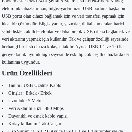
Powermaster PM-17410 Şeffaf 5 Metre Usb Erkek-Erkek Kablo;
elektronik cihazlarınızın, bilgisayarlarınızın USB portuna başka bir
USB portu olan cihazı bağlamak için ve veri transferi yapmak için
ideal bir çözümdür. Bilgisayarlar, yazıcılar, dijital kameralar, harici
sabit diskler, akıllı telefonlar ve daha birçok USB cihazı bağlamak ve
veri aktarımı yapmak için kullanılır. Tak ve çalıştır özelliği sayesinde
herhangi bir Usb cihaza kolayca takılır. Ayrıca USB 1.1 ve 1.0 ile
geriye dönük uyumluluğu sayesinde eski tip çok çeşitli cihazlarda da
kullanıma uygundur.
Ürün Özellikleri
Tanım : USB Uzatma Kablo
Girişler : Erkek / Erkek
Uzunluk : 5 Metre
Veri Aktarım Hızı : 480 Mbps
Dayanıklı ve esnek kablo yapısı
Kolay kullanım. Tak-Çalıştır
Usb Sürüm : USB 2.0 Ayrıca USB 1.1 ve 1.0 sürümleriyle de