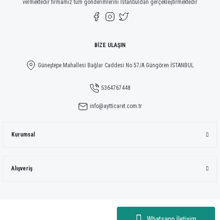
vermektedir firmamız tüm gönderimlerini İstanbuldan gerçekleştirmektedir
Gönder
BİZE ULAŞIN
Güneştepe Mahallesi Bağlar Caddesi No 57/A Güngören İSTANBUL
5364767448
info@aytticaret.com.tr
Kurumsal
Alışveriş
Whatsapp İletişim