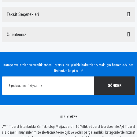
Taksit Seçenekleri
Bu ürüne ilk yorumu siz yapın!
Önerileriniz
Yorum Yaz
Bu ürünün fiyat bilgisi, resim, ürün açıklamalarında ve diğer konularda yetersiz
gördüğünüz noktaları öneri formunu kullanarak tarafımıza iletebilirsiniz.
Görüş ve önerileriniz için teşekkür ederiz.
Kampanyalardan ve yeniliklerden ücretsiz bir şekilde haberdar olmak için hemen e-bülten
listemize kayıt olun!
Ürün resmi kalitesiz, bozuk veya görüntülenemiyor.
Ürün açıklamasında eksik bilgiler bulunuyor.
GÖNDER
Ürün bilgilerinde hatalar bulunuyor.
Ürün fiyatı diğer sitelerden daha pahalı.
Bu ürüne benzer farklı alternatifler olmalı.
BİZ KİMİZ?
AYT Ticaret İstanbulda Bir Teknoloji Mağazasıdır 10 Yıllık e-ticaret tecrübesi ile Ayt Ticaret
siz değerli müşterilerimize elektronik teknelojik ve yedek parça ağırlıklı kategorilerde hizmet