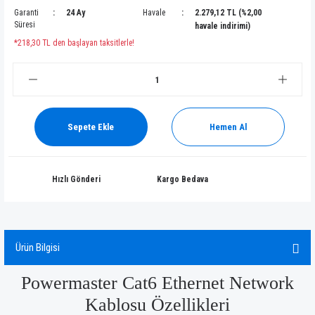
Garanti
24 Ay
Havale
2.279,12 TL (%2,00
Süresi
havale indirimi)
*218,30 TL den başlayan taksitlerle!
Sepete Ekle
Hemen Al
Hızlı Gönderi
Kargo Bedava
Ürün Bilgisi
Powermaster Cat6 Ethernet Network
Kablosu Özellikleri