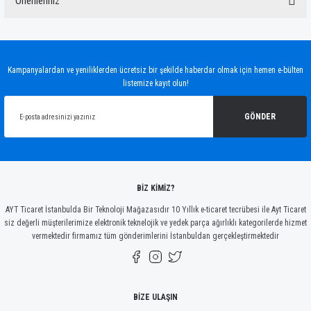
Önerileriniz
Yorum Yaz
Bu ürünün fiyat bilgisi, resim, ürün açıklamalarında ve diğer konularda yetersiz
gördüğünüz noktaları öneri formunu kullanarak tarafımıza iletebilirsiniz.
Görüş ve önerileriniz için teşekkür ederiz.
Kampanyalardan ve yeniliklerden ücretsiz bir şekilde haberdar olmak için hemen e-bülten
listemize kayıt olun!
Ürün resmi kalitesiz, bozuk veya görüntülenemiyor.
Ürün açıklamasında eksik bilgiler bulunuyor.
GÖNDER
Ürün bilgilerinde hatalar bulunuyor.
Ürün fiyatı diğer sitelerden daha pahalı.
Bu ürüne benzer farklı alternatifler olmalı.
BİZ KİMİZ?
AYT Ticaret İstanbulda Bir Teknoloji Mağazasıdır 10 Yıllık e-ticaret tecrübesi ile Ayt Ticaret
siz değerli müşterilerimize elektronik teknelojik ve yedek parça ağırlıklı kategorilerde hizmet
vermektedir firmamız tüm gönderimlerini İstanbuldan gerçekleştirmektedir
Gönder
BİZE ULAŞIN