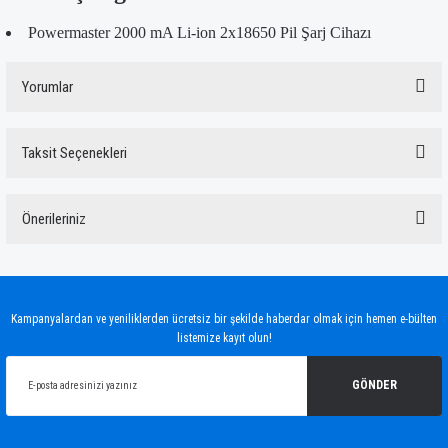
Powermaster 2000 mA Li-ion 2x18650 Pil Şarj Cihazı
Yorumlar
Taksit Seçenekleri
Bu ürüne ilk yorumu siz yapın!
Önerileriniz
Yorum Yaz
Bu ürünün fiyat bilgisi, resim, ürün açıklamalarında ve diğer konularda yetersiz
gördüğünüz noktaları öneri formunu kullanarak tarafımıza iletebilirsiniz.
Görüş ve önerileriniz için teşekkür ederiz.
Kampanyalardan ve yeniliklerden ücretsiz bir şekilde haberdar olmak için hemen e-bülten
listemize kayıt olun!
Ürün resmi kalitesiz, bozuk veya görüntülenemiyor.
Ürün açıklamasında eksik bilgiler bulunuyor.
GÖNDER
Ürün bilgilerinde hatalar bulunuyor.
Ürün fiyatı diğer sitelerden daha pahalı.