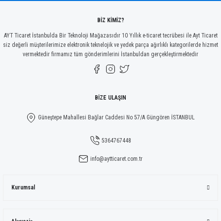
Bu ürüne benzer farklı alternatifler olmalı.
BİZ KİMİZ?
AYT Ticaret İstanbulda Bir Teknoloji Mağazasıdır 10 Yıllık e-ticaret tecrübesi ile Ayt Ticaret
siz değerli müşterilerimize elektronik teknelojik ve yedek parça ağırlıklı kategorilerde hizmet
vermektedir firmamız tüm gönderimlerini İstanbuldan gerçekleştirmektedir
Gönder
BİZE ULAŞIN
Güneştepe Mahallesi Bağlar Caddesi No 57/A Güngören İSTANBUL
5364767448
info@aytticaret.com.tr
Kurumsal