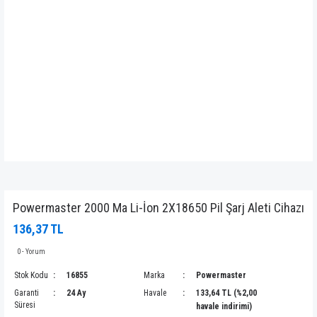
Powermaster 2000 Ma Li-İon 2X18650 Pil Şarj Aleti Cihazı
136,37 TL
0 - Yorum
Stok Kodu
16855
Marka
Powermaster
Garanti
24 Ay
Havale
133,64 TL (%2,00
Süresi
havale indirimi)