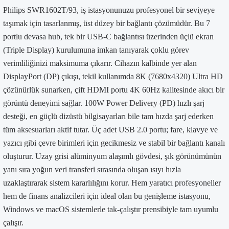
Philips SWR1602T/93, iş istasyonunuzu profesyonel bir seviyeye
taşımak için tasarlanmış, üst düzey bir bağlantı çözümüdür. Bu 7
portlu devasa hub, tek bir USB-C bağlantısı üzerinden üçlü ekran
(Triple Display) kurulumuna imkan tanıyarak çoklu görev
verimliliğinizi maksimuma çıkarır. Cihazın kalbinde yer alan
DisplayPort (DP) çıkışı, tekil kullanımda 8K (7680x4320) Ultra HD
çözünürlük sunarken, çift HDMI portu 4K 60Hz kalitesinde akıcı bir
görüntü deneyimi sağlar. 100W Power Delivery (PD) hızlı şarj
desteği, en güçlü dizüstü bilgisayarları bile tam hızda şarj ederken
tüm aksesuarları aktif tutar. Üç adet USB 2.0 portu; fare, klavye ve
yazıcı gibi çevre birimleri için gecikmesiz ve stabil bir bağlantı kanalı
oluşturur. Uzay grisi alüminyum alaşımlı gövdesi, şık görünümünün
yanı sıra yoğun veri transferi sırasında oluşan ısıyı hızla
uzaklaştırarak sistem kararlılığını korur. Hem yaratıcı profesyoneller
hem de finans analizcileri için ideal olan bu genişleme istasyonu,
Windows ve macOS sistemlerle tak-çalıştır prensibiyle tam uyumlu
çalışır.