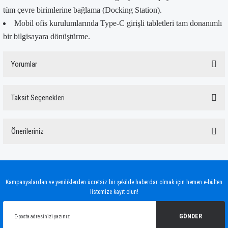
tüm çevre birimlerine bağlama (Docking Station).
Mobil ofis kurulumlarında Type-C girişli tabletleri tam donanımlı
bir bilgisayara dönüştürme.
Yorumlar
Taksit Seçenekleri
Bu ürüne ilk yorumu siz yapın!
Önerileriniz
Yorum Yaz
Bu ürünün fiyat bilgisi, resim, ürün açıklamalarında ve diğer konularda yetersiz
gördüğünüz noktaları öneri formunu kullanarak tarafımıza iletebilirsiniz.
Görüş ve önerileriniz için teşekkür ederiz.
Kampanyalardan ve yeniliklerden ücretsiz bir şekilde haberdar olmak için hemen e-bülten
listemize kayıt olun!
Ürün resmi kalitesiz, bozuk veya görüntülenemiyor.
Ürün açıklamasında eksik bilgiler bulunuyor.
GÖNDER