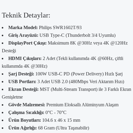
Teknik Detaylar:
Marka Model:
Philips SWR1602T/93
Giriş Arayüzü:
USB Type-C (Thunderbolt 3/4 Uyumlu)
DisplayPort Çıkışı:
Maksimum 8K @30Hz veya 4K @120Hz
Desteği
HDMI Çıkışları:
2 Adet (Tekli kullanımda 4K @60Hz, çiftli
kullanımda 4K @30Hz)
Şarj Desteği:
100W USB-C PD (Power Delivery) Hızlı Şarj
USB Portları:
3 Adet USB 2.0 (480Mbps Veri Aktarım Hızı)
Ekran Desteği:
MST (Multi-Stream Transport) ile 3 Farklı Ekran
Genişletme
Gövde Malzemesi:
Premium Eloksallı Alüminyum Alaşım
Çalışma Sıcaklığı:
0°C - 70°C
Ürün Boyutları:
104.6 x 46 x 15 mm
Ürün Ağırlığı:
68 Gram (Ultra Taşınabilir)