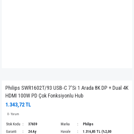
Philips SWR1602T/93 USB-C 7'Si 1 Arada 8K DP + Dual 4K
HDMI 100W PD Çok Fonksiyonlu Hub
1.343,72 TL
0 - Yorum
Stok Kodu
37659
Marka
Philips
Garanti
24 Ay
Havale
1.316,85 TL (%2,00