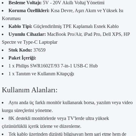
Besleme Voltajı:
5V - 20V Akıllı Voltaj Yönetimi
Koruma Özellikleri:
Kısa Devre, Aşırı Akım ve Yüksek Isı
Koruması
Kablo Tipi:
Güçlendirilmiş TPE Kaplamalı Esnek Kablo
Uyumlu Cihazlar:
MacBook Pro/Air, iPad Pro, Dell XPS, HP
Spectre ve Type-C Laptoplar
Stok Kodu:
37659
Paket İçeriği:
1 x Philips SWR1602T/93 7-in-1 USB-C Hub
1 x Tanıtım ve Kullanım Kitapçığı
Kullanım Alanları:
Aynı anda üç farklı monitör kullanarak borsa, yazılım veya video
kurgu süreçlerini yönetme.
8K destekli monitörlerde veya TV'lerde ultra yüksek
çözünürlüklü içerik izleme ve düzenleme.
Tek kablo üzerinden dizüstü bilgisayarı hem şarj etme hem de