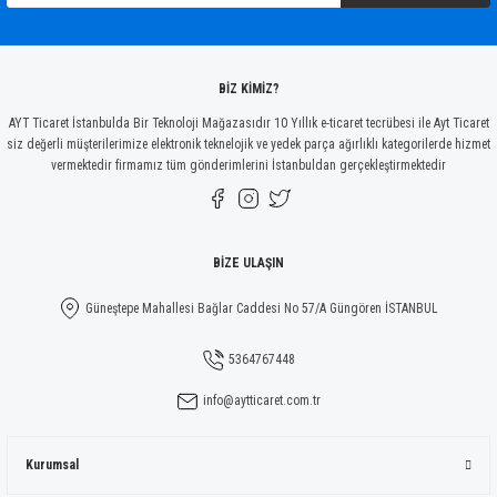
Ürün bilgilerinde hatalar bulunuyor.
Ürün fiyatı diğer sitelerden daha pahalı.
Bu ürüne benzer farklı alternatifler olmalı.
BİZ KİMİZ?
AYT Ticaret İstanbulda Bir Teknoloji Mağazasıdır 10 Yıllık e-ticaret tecrübesi ile Ayt Ticaret
siz değerli müşterilerimize elektronik teknelojik ve yedek parça ağırlıklı kategorilerde hizmet
vermektedir firmamız tüm gönderimlerini İstanbuldan gerçekleştirmektedir
Gönder
BİZE ULAŞIN
Güneştepe Mahallesi Bağlar Caddesi No 57/A Güngören İSTANBUL
5364767448
info@aytticaret.com.tr
Kurumsal