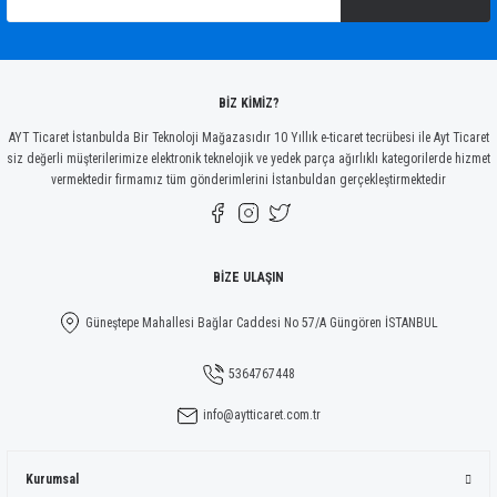
Ürün bilgilerinde hatalar bulunuyor.
Ürün fiyatı diğer sitelerden daha pahalı.
Bu ürüne benzer farklı alternatifler olmalı.
BİZ KİMİZ?
AYT Ticaret İstanbulda Bir Teknoloji Mağazasıdır 10 Yıllık e-ticaret tecrübesi ile Ayt Ticaret
siz değerli müşterilerimize elektronik teknelojik ve yedek parça ağırlıklı kategorilerde hizmet
vermektedir firmamız tüm gönderimlerini İstanbuldan gerçekleştirmektedir
Gönder
BİZE ULAŞIN
Güneştepe Mahallesi Bağlar Caddesi No 57/A Güngören İSTANBUL
5364767448
info@aytticaret.com.tr
Kurumsal