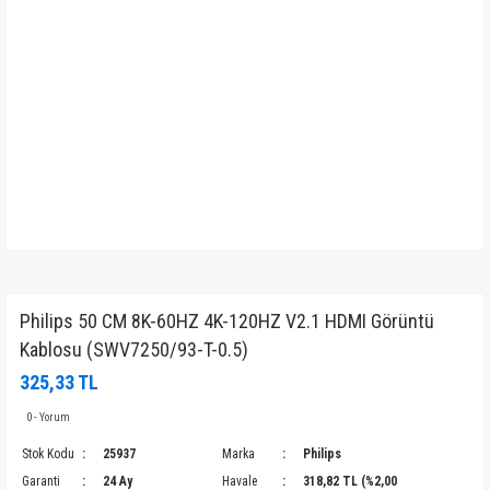
Philips 50 CM 8K-60HZ 4K-120HZ V2.1 HDMI Görüntü
Kablosu (SWV7250/93-T-0.5)
325,33 TL
0 - Yorum
Stok Kodu
25937
Marka
Philips
Garanti
24 Ay
Havale
318,82 TL (%2,00