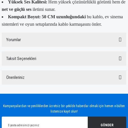
Yüksek Ses Kalitesi:
Hem yüksek çözünürlüklü görüntü hem de
net ve güçlü ses
iletimi sunar.
Kompakt Boyut:
50 CM uzunluğundaki
bu kablo, ev sinema
sistemleri ve oyun setuplarında kablo karmaşasını önler.
Yorumlar
Taksit Seçenekleri
Bu ürüne ilk yorumu siz yapın!
Önerileriniz
Yorum Yaz
Bu ürünün fiyat bilgisi, resim, ürün açıklamalarında ve diğer konularda yetersiz
gördüğünüz noktaları öneri formunu kullanarak tarafımıza iletebilirsiniz.
Görüş ve önerileriniz için teşekkür ederiz.
Kampanyalardan ve yeniliklerden ücretsiz bir şekilde haberdar olmak için hemen e-bülten
listemize kayıt olun!
Ürün resmi kalitesiz, bozuk veya görüntülenemiyor.
Ürün açıklamasında eksik bilgiler bulunuyor.
GÖNDER