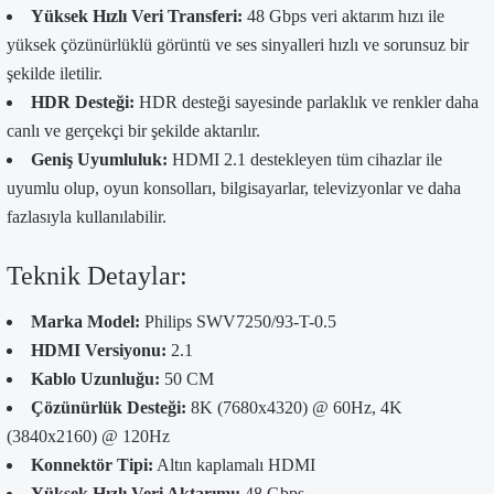
Yüksek Hızlı Veri Transferi:
48 Gbps veri aktarım hızı ile
yüksek çözünürlüklü görüntü ve ses sinyalleri hızlı ve sorunsuz bir
şekilde iletilir.
HDR Desteği:
HDR desteği sayesinde parlaklık ve renkler daha
canlı ve gerçekçi bir şekilde aktarılır.
Geniş Uyumluluk:
HDMI 2.1 destekleyen tüm cihazlar ile
uyumlu olup, oyun konsolları, bilgisayarlar, televizyonlar ve daha
fazlasıyla kullanılabilir.
Teknik Detaylar:
Marka Model:
Philips SWV7250/93-T-0.5
HDMI Versiyonu:
2.1
Kablo Uzunluğu:
50 CM
Çözünürlük Desteği:
8K (7680x4320) @ 60Hz, 4K
(3840x2160) @ 120Hz
Konnektör Tipi:
Altın kaplamalı HDMI
Yüksek Hızlı Veri Aktarımı:
48 Gbps