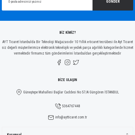
Ürün açıklamasında eksik bilgiler bulunuyor.
GÖNDER
Ürün bilgilerinde hatalar bulunuyor.
Ürün fiyatı diğer sitelerden daha pahalı.
Bu ürüne benzer farklı alternatifler olmalı.
BİZ KİMİZ?
AYT Ticaret İstanbulda Bir Teknoloji Mağazasıdır 10 Yıllık e-ticaret tecrübesi ile Ayt Ticaret
siz değerli müşterilerimize elektronik teknelojik ve yedek parça ağırlıklı kategorilerde hizmet
vermektedir firmamız tüm gönderimlerini İstanbuldan gerçekleştirmektedir
Gönder
BİZE ULAŞIN
Güneştepe Mahallesi Bağlar Caddesi No 57/A Güngören İSTANBUL
5364767448
info@aytticaret.com.tr
Kurumsal