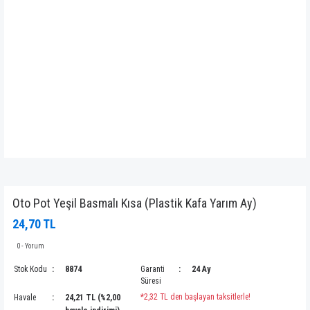
Oto Pot Yeşil Basmalı Kısa (Plastik Kafa Yarım Ay)
24,70 TL
0 - Yorum
Stok Kodu
8874
Garanti
24 Ay
Süresi
*2,32 TL den başlayan taksitlerle!
Havale
24,21 TL (%2,00