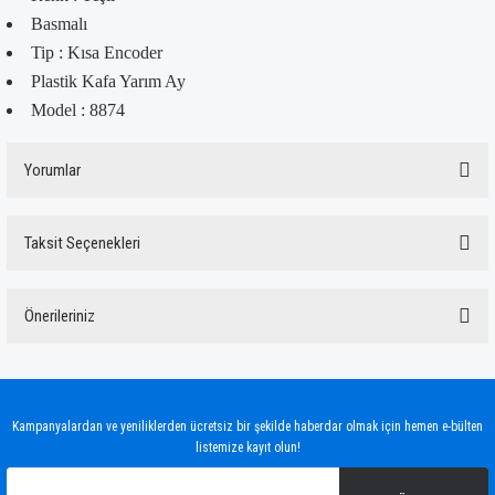
Basmalı
Tip : Kısa Encoder
Plastik Kafa Yarım Ay
Model : 8874
Yorumlar
Taksit Seçenekleri
Bu ürüne ilk yorumu siz yapın!
Önerileriniz
Yorum Yaz
Bu ürünün fiyat bilgisi, resim, ürün açıklamalarında ve diğer konularda yetersiz
gördüğünüz noktaları öneri formunu kullanarak tarafımıza iletebilirsiniz.
Görüş ve önerileriniz için teşekkür ederiz.
Kampanyalardan ve yeniliklerden ücretsiz bir şekilde haberdar olmak için hemen e-bülten
listemize kayıt olun!
Ürün resmi kalitesiz, bozuk veya görüntülenemiyor.