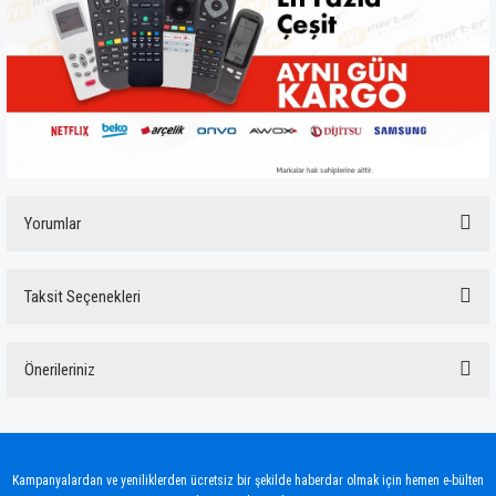
Yorumlar
Taksit Seçenekleri
Bu ürüne ilk yorumu siz yapın!
Önerileriniz
Yorum Yaz
Bu ürünün fiyat bilgisi, resim, ürün açıklamalarında ve diğer konularda yetersiz
gördüğünüz noktaları öneri formunu kullanarak tarafımıza iletebilirsiniz.
Görüş ve önerileriniz için teşekkür ederiz.
Kampanyalardan ve yeniliklerden ücretsiz bir şekilde haberdar olmak için hemen e-bülten