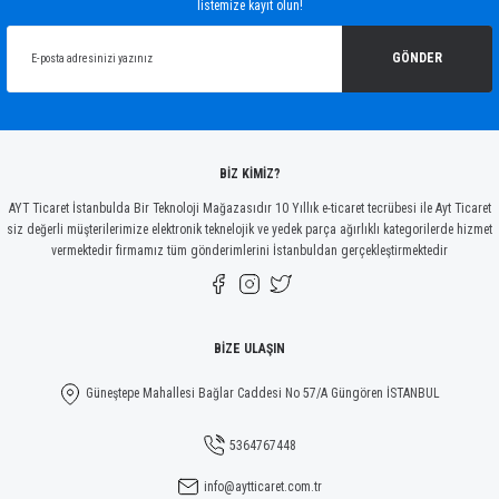
listemize kayıt olun!
Ürün resmi kalitesiz, bozuk veya görüntülenemiyor.
Ürün açıklamasında eksik bilgiler bulunuyor.
GÖNDER
Ürün bilgilerinde hatalar bulunuyor.
Ürün fiyatı diğer sitelerden daha pahalı.
Bu ürüne benzer farklı alternatifler olmalı.
BİZ KİMİZ?
AYT Ticaret İstanbulda Bir Teknoloji Mağazasıdır 10 Yıllık e-ticaret tecrübesi ile Ayt Ticaret
siz değerli müşterilerimize elektronik teknelojik ve yedek parça ağırlıklı kategorilerde hizmet
vermektedir firmamız tüm gönderimlerini İstanbuldan gerçekleştirmektedir
Gönder
BİZE ULAŞIN
Güneştepe Mahallesi Bağlar Caddesi No 57/A Güngören İSTANBUL
5364767448
info@aytticaret.com.tr