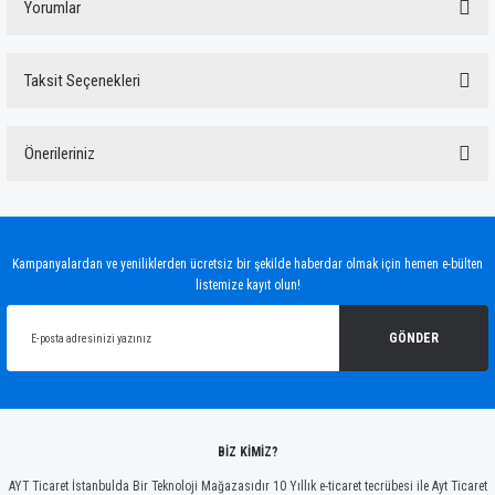
Yorumlar
Taksit Seçenekleri
Bu ürüne ilk yorumu siz yapın!
Önerileriniz
Yorum Yaz
Bu ürünün fiyat bilgisi, resim, ürün açıklamalarında ve diğer konularda yetersiz
gördüğünüz noktaları öneri formunu kullanarak tarafımıza iletebilirsiniz.
Görüş ve önerileriniz için teşekkür ederiz.
Kampanyalardan ve yeniliklerden ücretsiz bir şekilde haberdar olmak için hemen e-bülten
listemize kayıt olun!
Ürün resmi kalitesiz, bozuk veya görüntülenemiyor.
Ürün açıklamasında eksik bilgiler bulunuyor.
GÖNDER
Ürün bilgilerinde hatalar bulunuyor.
Ürün fiyatı diğer sitelerden daha pahalı.
Bu ürüne benzer farklı alternatifler olmalı.
BİZ KİMİZ?
AYT Ticaret İstanbulda Bir Teknoloji Mağazasıdır 10 Yıllık e-ticaret tecrübesi ile Ayt Ticaret