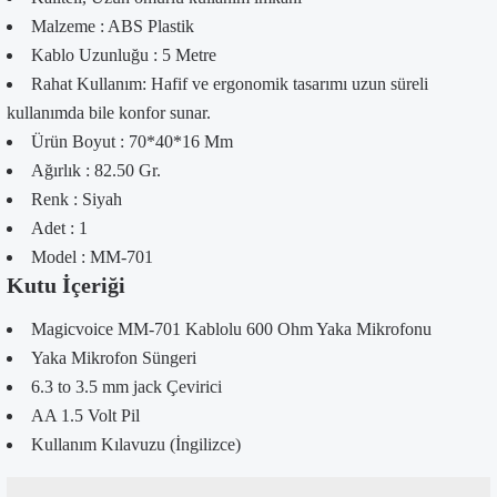
Malzeme : ABS Plastik
Kablo Uzunluğu : 5 Metre
Rahat Kullanım: Hafif ve ergonomik tasarımı uzun süreli
kullanımda bile konfor sunar.
Ürün Boyut : 70*40*16 Mm
Ağırlık : 82.50 Gr.
Renk : Siyah
Adet : 1
Model : MM-701
Kutu İçeriği
Magicvoice MM-701 Kablolu 600 Ohm Yaka Mikrofonu
Yaka Mikrofon Süngeri
6.3 to 3.5 mm jack Çevirici
AA 1.5 Volt Pil
Kullanım Kılavuzu (İngilizce)