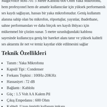
Magicvoice MM-701 5 Metre Kablolu 600 Ohm Yaka Mikrofonu,
hem profesyonel hem de amatör kullanıcılar için yüksek performanslı
ses kaydı sağlayan, hassas bir yaka mikrofonudur. Geniş kullanım
alanına sahip olan bu mikrofon, röportajlar, yayınlar, ibadethane,
sahne performansları ve daha birçok ses kaydı ihtiyacı için
mükemmel bir çözüm sunar. 5 metre uzunluğundaki kablosu
sayesinde kullanıcıya geniş bir hareket alanı tanır ve yüksek kaliteli
ses aktarımı ile net ve temiz kayıtlar elde edilmesini sağlar
Teknik Özellikleri
Tanım : Yaka Mikrofonu
Kapsül Tipi : Condenser
Frekans Tepkisi : 100Hz-20KHz
Hassasiyet : 72 dB
Bağlantı : Kablolu
Güç : 1.5 Volt AA Kalem Pil
Çıkış Empedansı : 600 Ohm
Kaliteli, Uzun ömürlü kullanım imkanı