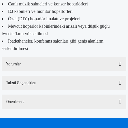
Canlı müzik sahneleri ve konser hoparlörleri
DJ kabinleri ve monitör hoparlörleri
Özel (DIY) hoparlör imalatı ve projeleri
Mevcut hoparlör kabinlerindeki arızalı veya düşük güçlü
tweeter'ların yükseltilmesi
İbadethaneler, konferans salonları gibi geniş alanların
seslendirilmesi
Yorumlar
Taksit Seçenekleri
Bu ürüne ilk yorumu siz yapın!
Önerileriniz
Yorum Yaz
Bu ürünün fiyat bilgisi, resim, ürün açıklamalarında ve diğer konularda yetersiz
gördüğünüz noktaları öneri formunu kullanarak tarafımıza iletebilirsiniz.
Görüş ve önerileriniz için teşekkür ederiz.