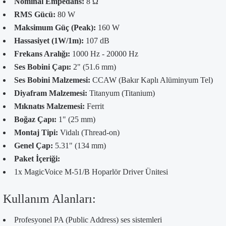
Nominal Empedans:
8 Ω
RMS Gücü:
80 W
Maksimum Güç (Peak):
160 W
Hassasiyet (1W/1m):
107 dB
Frekans Aralığı:
1000 Hz - 20000 Hz
Ses Bobini Çapı:
2" (51.6 mm)
Ses Bobini Malzemesi:
CCAW (Bakır Kaplı Alüminyum Tel)
Diyafram Malzemesi:
Titanyum (Titanium)
Mıknatıs Malzemesi:
Ferrit
Boğaz Çapı:
1" (25 mm)
Montaj Tipi:
Vidalı (Thread-on)
Genel Çap:
5.31" (134 mm)
Paket İçeriği:
1x MagicVoice M-51/B Hoparlör Driver Ünitesi
Kullanım Alanları:
Profesyonel PA (Public Address) ses sistemleri