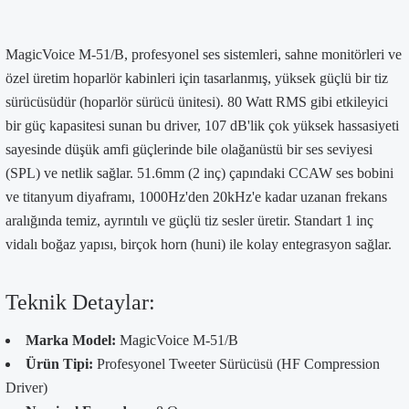
MagicVoice M-51/B, profesyonel ses sistemleri, sahne monitörleri ve
özel üretim hoparlör kabinleri için tasarlanmış, yüksek güçlü bir tiz
sürücüsüdür (hoparlör sürücü ünitesi). 80 Watt RMS gibi etkileyici
bir güç kapasitesi sunan bu driver, 107 dB'lik çok yüksek hassasiyeti
sayesinde düşük amfi güçlerinde bile olağanüstü bir ses seviyesi
(SPL) ve netlik sağlar. 51.6mm (2 inç) çapındaki CCAW ses bobini
ve titanyum diyaframı, 1000Hz'den 20kHz'e kadar uzanan frekans
aralığında temiz, ayrıntılı ve güçlü tiz sesler üretir. Standart 1 inç
vidalı boğaz yapısı, birçok horn (huni) ile kolay entegrasyon sağlar.
Teknik Detaylar:
Marka Model:
MagicVoice M-51/B
Ürün Tipi:
Profesyonel Tweeter Sürücüsü (HF Compression
Driver)