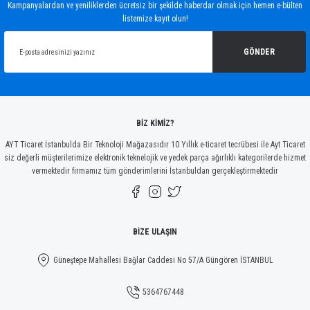
Kampanyalardan ve yeniliklerden ücretsiz bir şekilde haberdar olmak için hemen e-bülten
listemize kayıt olun!
Ürün resmi kalitesiz, bozuk veya görüntülenemiyor.
Ürün açıklamasında eksik bilgiler bulunuyor.
GÖNDER
Ürün bilgilerinde hatalar bulunuyor.
Ürün fiyatı diğer sitelerden daha pahalı.
Bu ürüne benzer farklı alternatifler olmalı.
BİZ KİMİZ?
AYT Ticaret İstanbulda Bir Teknoloji Mağazasıdır 10 Yıllık e-ticaret tecrübesi ile Ayt Ticaret
siz değerli müşterilerimize elektronik teknelojik ve yedek parça ağırlıklı kategorilerde hizmet
vermektedir firmamız tüm gönderimlerini İstanbuldan gerçekleştirmektedir
Gönder
BİZE ULAŞIN
Güneştepe Mahallesi Bağlar Caddesi No 57/A Güngören İSTANBUL
5364767448