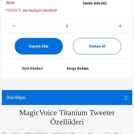
Süresi
havale indirimi)
*129,26 TL den başlayan taksitlerle!
Sepete Ekle
Hemen Al
Hızlı Gönderi
Kargo Bedava
Ürün Bilgisi
MagicVoice Titanium Tweeter
Özellikleri