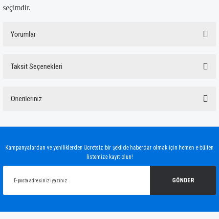
seçimdir.
Yorumlar
Taksit Seçenekleri
Bu ürüne ilk yorumu siz yapın!
Önerileriniz
Yorum Yaz
Bu ürünün fiyat bilgisi, resim, ürün açıklamalarında ve diğer konularda yetersiz
gördüğünüz noktaları öneri formunu kullanarak tarafımıza iletebilirsiniz.
Görüş ve önerileriniz için teşekkür ederiz.
Kampanyalardan ve yeniliklerden ücretsiz bir şekilde haberdar olmak için hemen e-bülten
listemize kayıt olun!
Ürün resmi kalitesiz, bozuk veya görüntülenemiyor.
Ürün açıklamasında eksik bilgiler bulunuyor.
GÖNDER
Ürün bilgilerinde hatalar bulunuyor.
Ürün fiyatı diğer sitelerden daha pahalı.