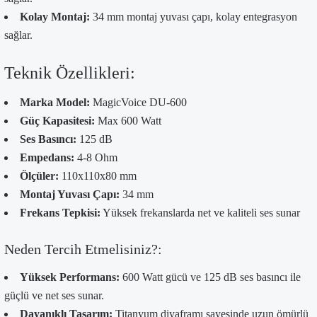
Kolay Montaj:
34 mm montaj yuvası çapı, kolay entegrasyon
sağlar.
Teknik Özellikleri:
Marka Model:
MagicVoice DU-600
Güç Kapasitesi:
Max 600 Watt
Ses Basıncı:
125 dB
Empedans:
4-8 Ohm
Ölçüler:
110x110x80 mm
Montaj Yuvası Çapı:
34 mm
Frekans Tepkisi:
Yüksek frekanslarda net ve kaliteli ses sunar
Neden Tercih Etmelisiniz?:
Yüksek Performans:
600 Watt gücü ve 125 dB ses basıncı ile
güçlü ve net ses sunar.
Dayanıklı Tasarım:
Titanyum diyaframı sayesinde uzun ömürlü