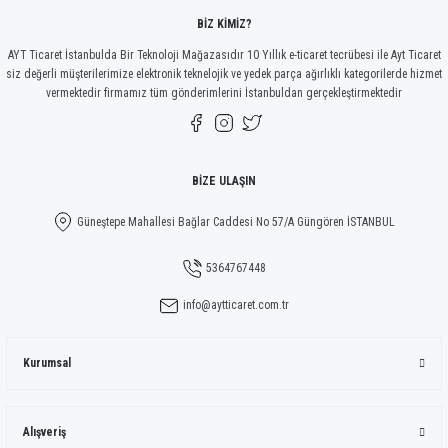
Bu ürüne benzer farklı alternatifler olmalı.
BİZ KİMİZ?
AYT Ticaret İstanbulda Bir Teknoloji Mağazasıdır 10 Yıllık e-ticaret tecrübesi ile Ayt Ticaret
siz değerli müşterilerimize elektronik teknelojik ve yedek parça ağırlıklı kategorilerde hizmet
vermektedir firmamız tüm gönderimlerini İstanbuldan gerçekleştirmektedir
Gönder
BİZE ULAŞIN
Güneştepe Mahallesi Bağlar Caddesi No 57/A Güngören İSTANBUL
5364767448
info@aytticaret.com.tr
Kurumsal
Alışveriş