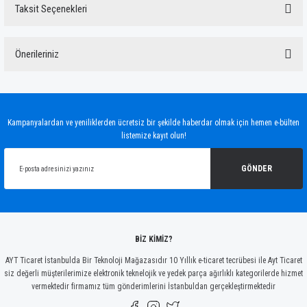
Taksit Seçenekleri
Bu ürüne ilk yorumu siz yapın!
Önerileriniz
Yorum Yaz
Bu ürünün fiyat bilgisi, resim, ürün açıklamalarında ve diğer konularda yetersiz
gördüğünüz noktaları öneri formunu kullanarak tarafımıza iletebilirsiniz.
Görüş ve önerileriniz için teşekkür ederiz.
Kampanyalardan ve yeniliklerden ücretsiz bir şekilde haberdar olmak için hemen e-bülten
listemize kayıt olun!
Ürün resmi kalitesiz, bozuk veya görüntülenemiyor.
Ürün açıklamasında eksik bilgiler bulunuyor.
GÖNDER
Ürün bilgilerinde hatalar bulunuyor.
Ürün fiyatı diğer sitelerden daha pahalı.
Bu ürüne benzer farklı alternatifler olmalı.
BİZ KİMİZ?
AYT Ticaret İstanbulda Bir Teknoloji Mağazasıdır 10 Yıllık e-ticaret tecrübesi ile Ayt Ticaret
siz değerli müşterilerimize elektronik teknelojik ve yedek parça ağırlıklı kategorilerde hizmet
vermektedir firmamız tüm gönderimlerini İstanbuldan gerçekleştirmektedir