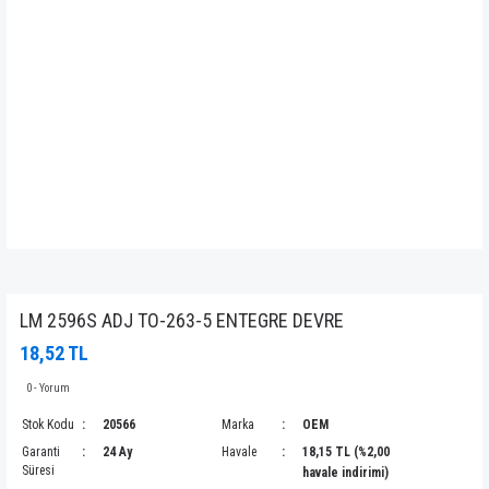
LM 2596S ADJ TO-263-5 ENTEGRE DEVRE
18,52 TL
0 - Yorum
Stok Kodu
20566
Marka
OEM
Garanti
24 Ay
Havale
18,15 TL (%2,00
Süresi
havale indirimi)