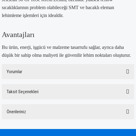
sıcaklıklarının problem olabileceği SMT ve bacaklı eleman
lehimleme işlemleri için idealdir.
Avantajları
Bu ürün, enerji, işgücü ve malzeme tasarrufu sağlar, ayrıca daha
düşük bir sahip olma maliyeti ile güvenilir lehim noktaları oluşturur.
Yorumlar
Taksit Seçenekleri
Bu ürüne ilk yorumu siz yapın!
Önerileriniz
Yorum Yaz
Bu ürünün fiyat bilgisi, resim, ürün açıklamalarında ve diğer konularda yetersiz
gördüğünüz noktaları öneri formunu kullanarak tarafımıza iletebilirsiniz.