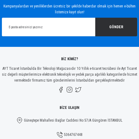
Görüş ve önerileriniz için teşekkür ederiz.
Kampanyalardan ve yeniliklerden ücretsiz bir şekilde haberdar olmak için hemen e-bülten
listemize kayıt olun!
Ürün resmi kalitesiz, bozuk veya görüntülenemiyor.
Ürün açıklamasında eksik bilgiler bulunuyor.
GÖNDER
Ürün bilgilerinde hatalar bulunuyor.
Ürün fiyatı diğer sitelerden daha pahalı.
Bu ürüne benzer farklı alternatifler olmalı.
BİZ KİMİZ?
AYT Ticaret İstanbulda Bir Teknoloji Mağazasıdır 10 Yıllık e-ticaret tecrübesi ile Ayt Ticaret
siz değerli müşterilerimize elektronik teknelojik ve yedek parça ağırlıklı kategorilerde hizmet
vermektedir firmamız tüm gönderimlerini İstanbuldan gerçekleştirmektedir
Gönder
BİZE ULAŞIN
Güneştepe Mahallesi Bağlar Caddesi No 57/A Güngören İSTANBUL
5364767448