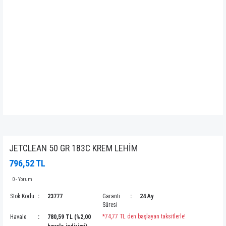
JETCLEAN 50 GR 183C KREM LEHİM
796,52 TL
0 - Yorum
Stok Kodu
23777
Garanti
24 Ay
Süresi
*74,77 TL den başlayan taksitlerle!
Havale
780,59 TL (%2,00