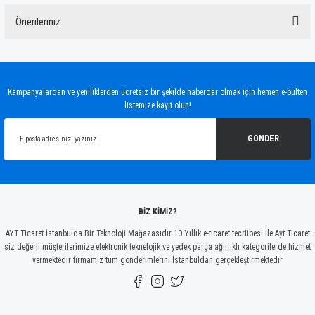
Önerileriniz
Yorum Yaz
Bu ürünün fiyat bilgisi, resim, ürün açıklamalarında ve diğer konularda yetersiz
gördüğünüz noktaları öneri formunu kullanarak tarafımıza iletebilirsiniz.
Görüş ve önerileriniz için teşekkür ederiz.
Kampanyalardan ve yeniliklerden ücretsiz bir şekilde haberdar olmak için hemen e-bülten
listemize kayıt olun!
Ürün resmi kalitesiz, bozuk veya görüntülenemiyor.
Ürün açıklamasında eksik bilgiler bulunuyor.
GÖNDER
Ürün bilgilerinde hatalar bulunuyor.
Ürün fiyatı diğer sitelerden daha pahalı.
Bu ürüne benzer farklı alternatifler olmalı.
BİZ KİMİZ?
AYT Ticaret İstanbulda Bir Teknoloji Mağazasıdır 10 Yıllık e-ticaret tecrübesi ile Ayt Ticaret
siz değerli müşterilerimize elektronik teknelojik ve yedek parça ağırlıklı kategorilerde hizmet
vermektedir firmamız tüm gönderimlerini İstanbuldan gerçekleştirmektedir
Gönder