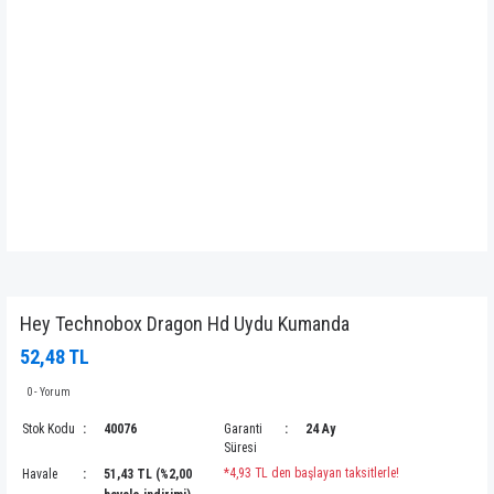
Hey Technobox Dragon Hd Uydu Kumanda
52,48 TL
0 - Yorum
Stok Kodu
40076
Garanti
24 Ay
Süresi
*4,93 TL den başlayan taksitlerle!
Havale
51,43 TL (%2,00