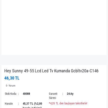
Hey Sunny 49-55 Lcd Led Tv Kumanda Gcbltv20a-C146
46,30 TL
0 - Yorum
Stok Kodu
40088
Garanti
24 Ay
Süresi
*4,35 TL den başlayan taksitlerle!
Havale
45,37 TL (%2,00