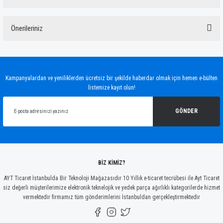
Bu ürüne ilk yorumu siz yapın!
Önerileriniz
Yorum Yaz
Bu ürünün fiyat bilgisi, resim, ürün açıklamalarında ve diğer konularda yetersiz
gördüğünüz noktaları öneri formunu kullanarak tarafımıza iletebilirsiniz.
Görüş ve önerileriniz için teşekkür ederiz.
Kampanyalardan ve yeniliklerden ücretsiz bir şekilde haberdar olmak için hemen e-bülten
listemize kayıt olun!
Ürün resmi kalitesiz, bozuk veya görüntülenemiyor.
Ürün açıklamasında eksik bilgiler bulunuyor.
GÖNDER
Ürün bilgilerinde hatalar bulunuyor.
Ürün fiyatı diğer sitelerden daha pahalı.
Bu ürüne benzer farklı alternatifler olmalı.
BİZ KİMİZ?
AYT Ticaret İstanbulda Bir Teknoloji Mağazasıdır 10 Yıllık e-ticaret tecrübesi ile Ayt Ticaret
siz değerli müşterilerimize elektronik teknelojik ve yedek parça ağırlıklı kategorilerde hizmet
vermektedir firmamız tüm gönderimlerini İstanbuldan gerçekleştirmektedir
Gönder