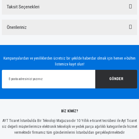
Taksit Seçenekleri
Bu ürüne ilk yorumu siz yapın!
Önerileriniz
Yorum Yaz
Bu ürünün fiyat bilgisi, resim, ürün açıklamalarında ve diğer konularda yetersiz
gördüğünüz noktaları öneri formunu kullanarak tarafımıza iletebilirsiniz.
Görüş ve önerileriniz için teşekkür ederiz.
Kampanyalardan ve yeniliklerden ücretsiz bir şekilde haberdar olmak için hemen e-bülten
listemize kayıt olun!
Ürün resmi kalitesiz, bozuk veya görüntülenemiyor.
Ürün açıklamasında eksik bilgiler bulunuyor.
GÖNDER
Ürün bilgilerinde hatalar bulunuyor.
Ürün fiyatı diğer sitelerden daha pahalı.
Bu ürüne benzer farklı alternatifler olmalı.
BİZ KİMİZ?
AYT Ticaret İstanbulda Bir Teknoloji Mağazasıdır 10 Yıllık e-ticaret tecrübesi ile Ayt Ticaret
siz değerli müşterilerimize elektronik teknelojik ve yedek parça ağırlıklı kategorilerde hizmet
vermektedir firmamız tüm gönderimlerini İstanbuldan gerçekleştirmektedir