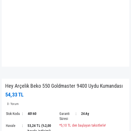
Hey Arçelik Beko 550 Goldmaster 9400 Uydu Kumandası
54,33 TL
0 - Yorum
Stok Kodu
40160
Garanti
24 Ay
Süresi
*5,10 TL den başlayan taksitlerle!
Havale
53,24 TL (%2,00