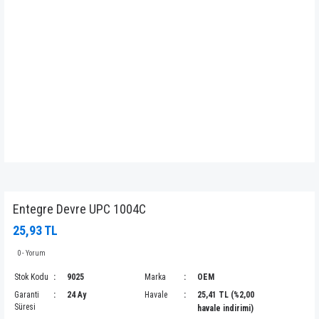
Entegre Devre UPC 1004C
25,93 TL
0 - Yorum
Stok Kodu
9025
Marka
OEM
Garanti
24 Ay
Havale
25,41 TL (%2,00
Süresi
havale indirimi)