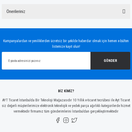
Önerileriniz
Yorum Yaz
Bu ürünün fiyat bilgisi, resim, ürün açıklamalarında ve diğer konularda yetersiz
gördüğünüz noktaları öneri formunu kullanarak tarafımıza iletebilirsiniz.
Görüş ve önerileriniz için teşekkür ederiz.
Kampanyalardan ve yeniliklerden ücretsiz bir şekilde haberdar olmak için hemen e-bülten
listemize kayıt olun!
Ürün resmi kalitesiz, bozuk veya görüntülenemiyor.
Ürün açıklamasında eksik bilgiler bulunuyor.
GÖNDER
Ürün bilgilerinde hatalar bulunuyor.
Ürün fiyatı diğer sitelerden daha pahalı.
Bu ürüne benzer farklı alternatifler olmalı.
BİZ KİMİZ?
AYT Ticaret İstanbulda Bir Teknoloji Mağazasıdır 10 Yıllık e-ticaret tecrübesi ile Ayt Ticaret
siz değerli müşterilerimize elektronik teknelojik ve yedek parça ağırlıklı kategorilerde hizmet
vermektedir firmamız tüm gönderimlerini İstanbuldan gerçekleştirmektedir
Gönder