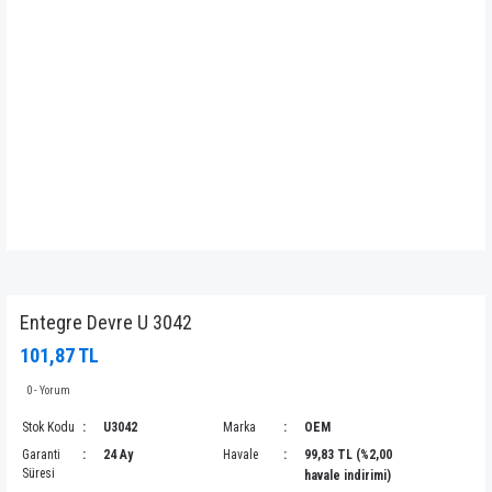
Entegre Devre U 3042
101,87 TL
0 - Yorum
Stok Kodu
U3042
Marka
OEM
Garanti
24 Ay
Havale
99,83 TL (%2,00
Süresi
havale indirimi)