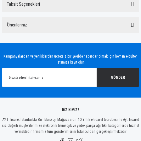
Taksit Seçenekleri
Bu ürüne ilk yorumu siz yapın!
Önerileriniz
Yorum Yaz
Bu ürünün fiyat bilgisi, resim, ürün açıklamalarında ve diğer konularda yetersiz
gördüğünüz noktaları öneri formunu kullanarak tarafımıza iletebilirsiniz.
Görüş ve önerileriniz için teşekkür ederiz.
Kampanyalardan ve yeniliklerden ücretsiz bir şekilde haberdar olmak için hemen e-bülten
listemize kayıt olun!
Ürün resmi kalitesiz, bozuk veya görüntülenemiyor.
Ürün açıklamasında eksik bilgiler bulunuyor.
GÖNDER
Ürün bilgilerinde hatalar bulunuyor.
Ürün fiyatı diğer sitelerden daha pahalı.
Bu ürüne benzer farklı alternatifler olmalı.
BİZ KİMİZ?
AYT Ticaret İstanbulda Bir Teknoloji Mağazasıdır 10 Yıllık e-ticaret tecrübesi ile Ayt Ticaret
siz değerli müşterilerimize elektronik teknelojik ve yedek parça ağırlıklı kategorilerde hizmet
vermektedir firmamız tüm gönderimlerini İstanbuldan gerçekleştirmektedir