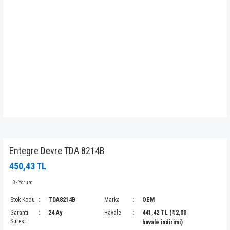
Entegre Devre TDA 8214B
450,43 TL
0 - Yorum
Stok Kodu
TDA8214B
Marka
OEM
Garanti
24 Ay
Havale
441,42 TL (%2,00
Süresi
havale indirimi)