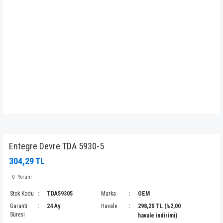
Entegre Devre TDA 5930-5
304,29 TL
0 - Yorum
Stok Kodu
TDA59305
Marka
OEM
Garanti
24 Ay
Havale
298,20 TL (%2,00
Süresi
havale indirimi)