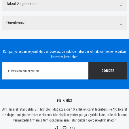
Taksit Seçenekleri
Bu ürüne ilk yorumu siz yapın!
Önerileriniz
Yorum Yaz
Bu ürünün fiyat bilgisi, resim, ürün açıklamalarında ve diğer konularda yetersiz
gördüğünüz noktaları öneri formunu kullanarak tarafımıza iletebilirsiniz.
Görüş ve önerileriniz için teşekkür ederiz.
Kampanyalardan ve yeniliklerden ücretsiz bir şekilde haberdar olmak için hemen e-bülten
listemize kayıt olun!
Ürün resmi kalitesiz, bozuk veya görüntülenemiyor.
Ürün açıklamasında eksik bilgiler bulunuyor.
GÖNDER
Ürün bilgilerinde hatalar bulunuyor.
Ürün fiyatı diğer sitelerden daha pahalı.
Bu ürüne benzer farklı alternatifler olmalı.
BİZ KİMİZ?
AYT Ticaret İstanbulda Bir Teknoloji Mağazasıdır 10 Yıllık e-ticaret tecrübesi ile Ayt Ticaret
siz değerli müşterilerimize elektronik teknelojik ve yedek parça ağırlıklı kategorilerde hizmet
vermektedir firmamız tüm gönderimlerini İstanbuldan gerçekleştirmektedir