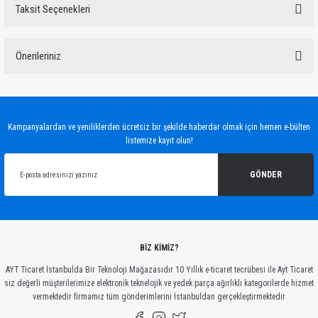
Taksit Seçenekleri
Bu ürüne ilk yorumu siz yapın!
Önerileriniz
Yorum Yaz
Bu ürünün fiyat bilgisi, resim, ürün açıklamalarında ve diğer konularda yetersiz
gördüğünüz noktaları öneri formunu kullanarak tarafımıza iletebilirsiniz.
Görüş ve önerileriniz için teşekkür ederiz.
Kampanyalardan ve yeniliklerden ücretsiz bir şekilde haberdar olmak için hemen e-bülten
listemize kayıt olun!
Ürün resmi kalitesiz, bozuk veya görüntülenemiyor.
Ürün açıklamasında eksik bilgiler bulunuyor.
GÖNDER
Ürün bilgilerinde hatalar bulunuyor.
Ürün fiyatı diğer sitelerden daha pahalı.
Bu ürüne benzer farklı alternatifler olmalı.
BİZ KİMİZ?
AYT Ticaret İstanbulda Bir Teknoloji Mağazasıdır 10 Yıllık e-ticaret tecrübesi ile Ayt Ticaret
siz değerli müşterilerimize elektronik teknelojik ve yedek parça ağırlıklı kategorilerde hizmet
vermektedir firmamız tüm gönderimlerini İstanbuldan gerçekleştirmektedir