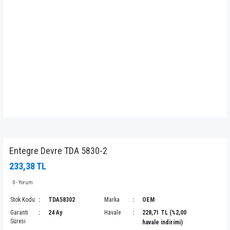
Entegre Devre TDA 5830-2
233,38 TL
0 - Yorum
Stok Kodu
TDA58302
Marka
OEM
Garanti
24 Ay
Havale
228,71 TL (%2,00
Süresi
havale indirimi)