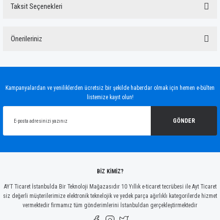
Taksit Seçenekleri
Bu ürüne ilk yorumu siz yapın!
Önerileriniz
Yorum Yaz
Bu ürünün fiyat bilgisi, resim, ürün açıklamalarında ve diğer konularda yetersiz
gördüğünüz noktaları öneri formunu kullanarak tarafımıza iletebilirsiniz.
Görüş ve önerileriniz için teşekkür ederiz.
Kampanyalardan ve yeniliklerden ücretsiz bir şekilde haberdar olmak için hemen e-bülten
listemize kayıt olun!
Ürün resmi kalitesiz, bozuk veya görüntülenemiyor.
Ürün açıklamasında eksik bilgiler bulunuyor.
GÖNDER
Ürün bilgilerinde hatalar bulunuyor.
Ürün fiyatı diğer sitelerden daha pahalı.
Bu ürüne benzer farklı alternatifler olmalı.
BİZ KİMİZ?
AYT Ticaret İstanbulda Bir Teknoloji Mağazasıdır 10 Yıllık e-ticaret tecrübesi ile Ayt Ticaret
siz değerli müşterilerimize elektronik teknelojik ve yedek parça ağırlıklı kategorilerde hizmet
vermektedir firmamız tüm gönderimlerini İstanbuldan gerçekleştirmektedir