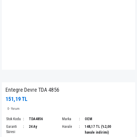
Entegre Devre TDA 4856
151,19 TL
0 - Yorum
Stok Kodu
TDA4856
Marka
OEM
Garanti
24 Ay
Havale
148,17 TL (%2,00
Süresi
havale indirimi)