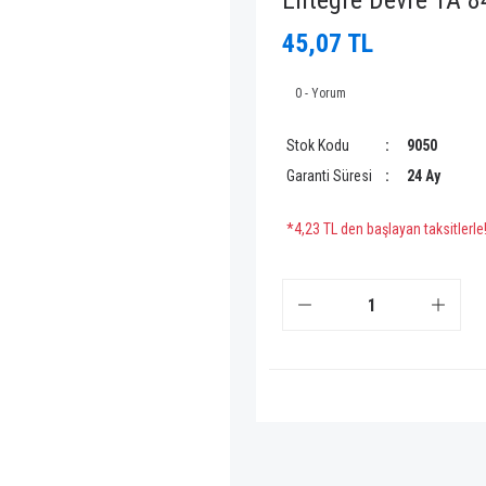
Entegre Devre TA 
45,07 TL
0 - Yorum
Stok Kodu
9050
Garanti Süresi
24 Ay
*4,23 TL den başlayan taksitlerle