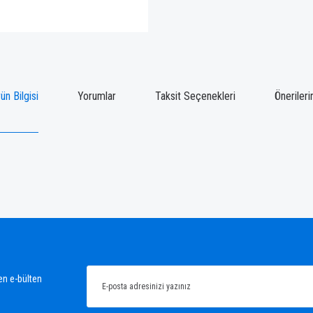
ün Bilgisi
Yorumlar
Taksit Seçenekleri
Önerileri
ğünüz noktaları öneri formunu kullanarak tarafımıza iletebilirsiniz.
Bu ürüne ilk yorumu siz yapın!
Yorum Yaz
en e-bülten