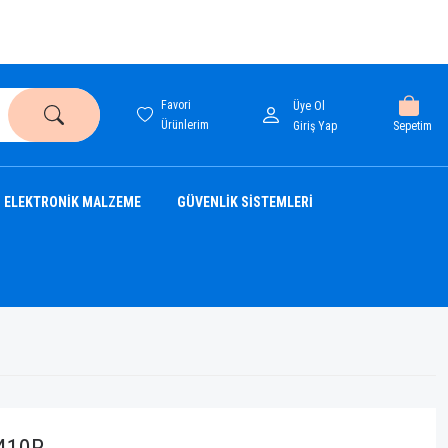
Favori
Üye Ol
Ürünlerim
Sepetim
Giriş Yap
ELEKTRONİK MALZEME
GÜVENLİK SİSTEMLERİ