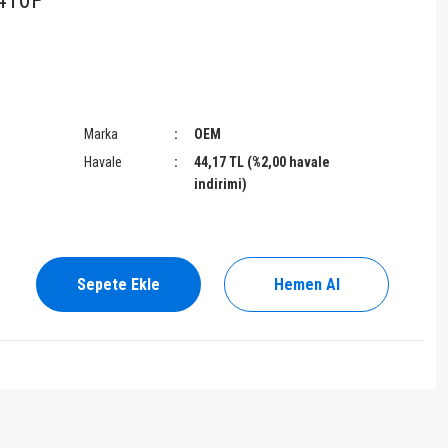
8410P
Marka
OEM
Havale
44,17 TL (%2,00 havale
indirimi)
!
Sepete Ekle
Hemen Al